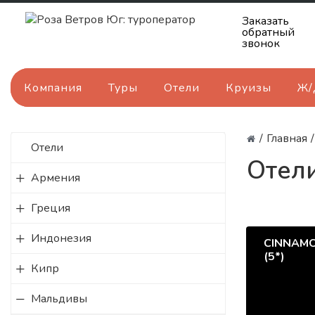
Заказать
обратный
звонок
Компания
Туры
Отели
Круизы
Ж/
/
Главная
/
Отели
Отел
Армения
Греция
Индонезия
CINNAMO
(5*)
Кипр
Мальдивы