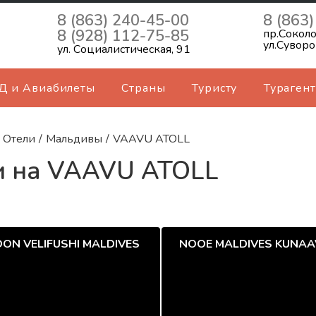
8 (863) 240-45-00
8 (863
8 (928) 112-75-85
пр.Соколо
ул.Суворо
ул. Социалистическая, 91
Д и Авиабилеты
Страны
Туристу
Турагент
Отели
/
Мальдивы
/
VAAVU ATOLL
и на VAAVU ATOLL
ON VELIFUSHI MALDIVES
NOOE MALDIVES KUNAAV