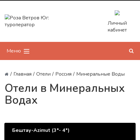
Личный
кабинет
Меню
/
Главная
/
Отели
/
Россия
/
Минеральные Воды
Отели в Минеральных
Водах
Бештау-Azimut (3*- 4*)