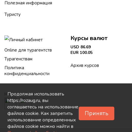
Полезная информация
Туристу
Курсы валют
Личный кабинет
USD 86.69
Online для турагентств
EUR 100.05
Турагенствам
Архив курсов
Политика
конфиденциальности
Продолжая использовать
Мы в соцсетях:
https://rozaug.ru, вы
соглашаетесь на использование
Принять
файлов cookie. Как запретить
использование определенных
файлов cookie можно найти в