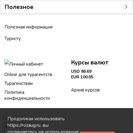
Полезное
Полезная информация
Туристу
Курсы валют
Личный кабинет
USD 86.69
Online для турагентств
EUR 100.05
Турагенствам
Архив курсов
Политика
конфиденциальности
Продолжая использовать
Мы в соцсетях:
https://rozaug.ru, вы
соглашаетесь на использование