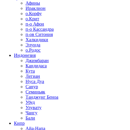
Афины
Ираклион
о.Корфу
о.Крит
п-о Афон
п-о Кассандра
п-ов Ситония
Халкидики
Элунда
о.Родос
Индонезия
Джимбаран
Кандидаса
Кута
Легиан
Нуса Дуа
Санур
Семиньяк
Танджунг Беноа
Убуд
Улувату
Чангу
Бали
Кипр
Айа-Напа