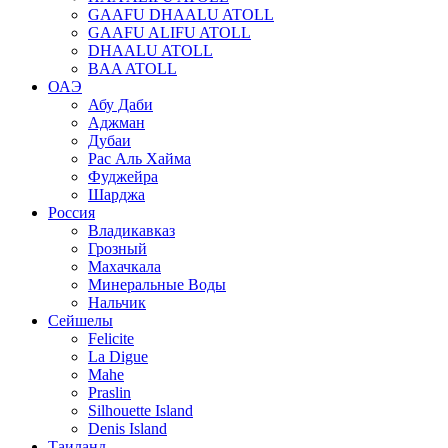
GAAFU DHAALU ATOLL
GAAFU ALIFU ATOLL
DHAALU ATOLL
BAA ATOLL
ОАЭ
Абу Даби
Аджман
Дубаи
Рас Аль Хайма
Фуджейра
Шарджа
Россия
Владикавказ
Грозный
Махачкала
Минеральные Воды
Нальчик
Сейшелы
Felicite
La Digue
Mahe
Praslin
Silhouette Island
Denis Island
Таиланд