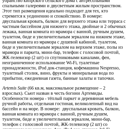
убранство кипрского сельского дома с антресольными
спальными галереями и двусветным жилым пространством.
Этот тип размещения идеально подходит для тех, кто
стремится к уединению и спокойствию. В номере:
двуспальная кровать, балкон для верхнего этажа или терраса с
частным бассейном для нижнего этажа, двойные и 2 обычных
лежака, ванная комната из мрамора с ванной, ручным душем,
туалетом, биде и увеличительным зеркалом на нижнем этаже,
ванная комната из мрамора с душевой кабиной, туалетом,
биде и увеличительным зеркалом на верхнем этаже, полы из
мрамора и паркета, мини-бар, телефон с голосовой почтой,
ЖК-телевизор (2 шт) со спутниковыми каналами, фен,
неограниченное использование Wi-Fi, туалетные
принадлежности, iPod док-станция, кофемашина Nespresso,
туалетный столик, вино, фрукты и минеральная вода по
прибытии, ежедневная газета, банные халаты и тапочки.
Artemis Suite
(66 кв.м, максимальное размещение – 2
взрослых). Сьют назван в честь богини Артемиды.
Особенности номера - тёплый паркет и деревянная мебель
ручной работы, отдельная гостиная, великолепный вид на
бассейн и на море. В номере: двуспальная кровать, балкон,
ванная комната из мрамора с ванной, ручным душем,
туалетом, биде и увеличительным зеркалом, мини-бар,
телефон с голосовой почтой, ЖК-телевизор (2 шт) со