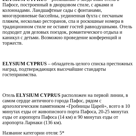
Пафосе, построенный в дворцовом стиле, с арками и
колоннадами. Ландшафтные сады с фонтанами,
многоуровневые бассейны, уединенная бухта с песчаным
пляжем, несколько ресторанов, спа и роскошные номера в
традиционном стиле не оставят гостей равнодушными. Отель
подходит для деловых поездок, романтического отдыха и
каникул с детьми. Возможно проведение конференций и
торжеств.
ELYSIUM CYPRUS
– обладатель целого списка престижных
наград, подтверждающих высочайшие стандарты
гостеприимства.
Отель
ELYSIUM CYPRUS
расположен на первой линии, в
самом сердце античного города Пафос, рядом с
археологическим памятником «Гробницы Царей», всего в 10
минутах езды от живописного порта Пафоса, 20-25 минутах
езды от аэропорта Пафоса (14 км) и 90 минутах езды от
аэропорта Ларнаки (136 км).
Название категории отеля: 5*