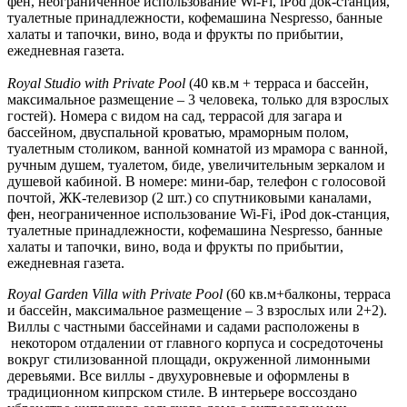
фен, неограниченное использование Wi-Fi, iPod док-станция,
туалетные принадлежности, кофемашина Nespresso, банные
халаты и тапочки, вино, вода и фрукты по прибытии,
ежедневная газета.
Royal
Studio
with
Private
Pool
(40 кв.м + терраса и бассейн,
максимальное размещение – 3 человека, только для взрослых
гостей). Номера с видом на сад, террасой для загара и
бассейном, двуспальной кроватью, мраморным полом,
туалетным столиком, ванной комнатой из мрамора с ванной,
ручным душем, туалетом, биде, увеличительным зеркалом и
душевой кабиной. В номере: мини-бар, телефон с голосовой
почтой, ЖК-телевизор (2 шт.) со спутниковыми каналами,
фен, неограниченное использование Wi-Fi, iPod док-станция,
туалетные принадлежности, кофемашина Nespresso, банные
халаты и тапочки, вино, вода и фрукты по прибытии,
ежедневная газета.
Royal
Garden
Villa
with
Private
Pool
(60 кв.м+балконы, терраса
и бассейн, максимальное размещение – 3 взрослых или 2+2).
Виллы с частными бассейнами и садами расположены в
некотором отдалении от главного корпуса и сосредоточены
вокруг стилизованной площади, окруженной лимонными
деревьями. Все виллы - двухуровневые и оформлены в
традиционном кипрском стиле. В интерьере воссоздано