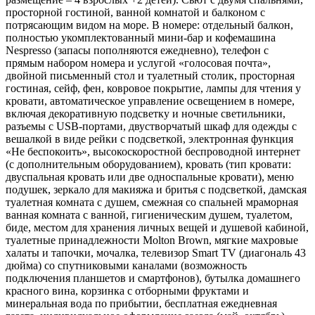
просторной гостиной, ванной комнатой и балконом с
потрясающим видом на море. В номере: отдельный балкон,
полностью укомплектованный мини-бар и кофемашина
Nespresso (запасы пополняются ежедневно), телефон с
прямым набором номера и услугой «голосовая почта»,
двойной письменный стол и туалетный столик, просторная
гостиная, сейф, фен, ковровое покрытие, лампы для чтения у
кровати, автоматическое управление освещением в номере,
включая декоративную подсветку и ночные светильники,
разъемы с USB-портами, двустворчатый шкаф для одежды с
вешалкой в виде рейки с подсветкой, электронная функция
«Не беспокоить», высокоскоростной беспроводной интернет
(с дополнительным оборудованием), кровать (тип кровати:
двуспальная кровать или две односпальные кровати), меню
подушек, зеркало для макияжа и бритья с подсветкой, дамская
туалетная комната с душем, смежная со спальней мраморная
ванная комната с ванной, гигиеническим душем, туалетом,
биде, местом для хранения личных вещей и душевой кабиной,
туалетные принадлежности Molton Brown, мягкие махровые
халаты и тапочки, мочалка, телевизор Smart TV (диагональ 43
дюйма) со спутниковыми каналами (возможность
подключения планшетов и смартфонов), бутылка домашнего
красного вина, корзинка с отборными фруктами и
минеральная вода по прибытии, бесплатная ежедневная