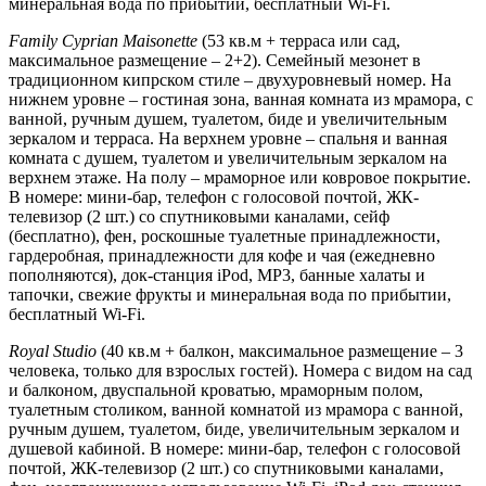
минеральная вода по прибытии, бесплатный Wi-Fi.
Family
Cyprian
Maisonette
(53 кв.м + терраса или сад,
максимальное размещение – 2+2). Семейный мезонет в
традиционном кипрском стиле – двухуровневый номер. На
нижнем уровне – гостиная зона, ванная комната из мрамора, с
ванной, ручным душем, туалетом, биде и увеличительным
зеркалом и терраса. На верхнем уровне – спальня и ванная
комната с душем, туалетом и увеличительным зеркалом на
верхнем этаже. На полу – мраморное или ковровое покрытие.
В номере: мини-бар, телефон с голосовой почтой, ЖК-
телевизор (2 шт.) со спутниковыми каналами, сейф
(бесплатно), фен, роскошные туалетные принадлежности,
гардеробная, принадлежности для кофе и чая (ежедневно
пополняются), док-станция iPod, MP3, банные халаты и
тапочки, свежие фрукты и минеральная вода по прибытии,
бесплатный Wi-Fi.
Royal Studio
(40 кв.м + балкон, максимальное размещение – 3
человека, только для взрослых гостей). Номера с видом на сад
и балконом, двуспальной кроватью, мраморным полом,
туалетным столиком, ванной комнатой из мрамора с ванной,
ручным душем, туалетом, биде, увеличительным зеркалом и
душевой кабиной. В номере: мини-бар, телефон с голосовой
почтой, ЖК-телевизор (2 шт.) со спутниковыми каналами,