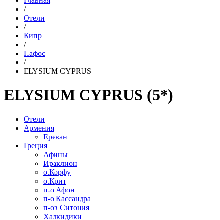
Главная
/
Отели
/
Кипр
/
Пафос
/
ELYSIUM CYPRUS
ELYSIUM CYPRUS (5*)
Отели
Армения
Ереван
Греция
Афины
Ираклион
о.Корфу
о.Крит
п-о Афон
п-о Кассандра
п-ов Ситония
Халкидики