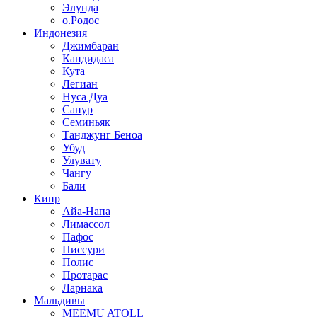
Элунда
о.Родос
Индонезия
Джимбаран
Кандидаса
Кута
Легиан
Нуса Дуа
Санур
Семиньяк
Танджунг Беноа
Убуд
Улувату
Чангу
Бали
Кипр
Айа-Напа
Лимассол
Пафос
Писсури
Полис
Протарас
Ларнака
Мальдивы
MEEMU ATOLL