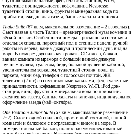
спутниковыми каналами, фен, iPod док-станция, Wi-Fi,
туалетные принадлежности, кофемашина Nespresso,
туалетный столик, вино, фрукты и минеральная вода по
прибытии, ежедневная газета, банные халаты и тапочки.
Thalia Suite
(67 кв.м, максимальное размещение – 2 взрослых).
Сьют назван в честь Талии – древнегреческой музы комедии и
лёгкой поэзии. Особенности номера – роскошная гостиная и
отдельная спальня, паркетный пол и стенные панели ручной
работы из дерева, ванна-джакузи и тропический душ, вид на
море. В номере: двуспальная кровать, CD-плеер, балкон,
ванная комната из мрамора с большой ванной-джакузи,
ручным душем, туалетом, биде, большой душевой кабиной,
увеличительном зеркалом, туалетный столик, полы из
паркета, мини-бар, телефон с голосовой почтой, ЖК-
телевизор (2 шт) со спутниковыми каналами, фен, туалетные
принадлежности, кофемашина Nespresso, Wi-Fi, iPod док-
станция, вино, фрукты и минеральная вода по прибытии,
ежедневная газета, банные халаты и тапочки, индивидуальное
оформление заезда (май–октябрь).
One
Bedroom
Junior
Suite (
67 кв.м, максимальное размещение –
2+2). Сьют с одной спальней, просторной гостиной, ванной
комнатой и балконом с потрясающим видом на море. В
номере: отдельный балкон, полностью укомплектованный
мини-бар и кофемашина Nespresso (запасы пополняются