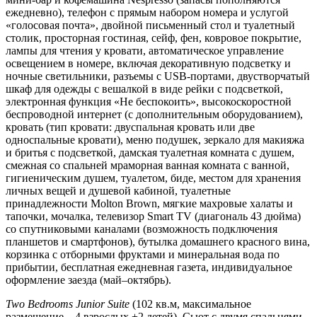
ежедневно), телефон с прямым набором номера и услугой
«голосовая почта», двойной письменный стол и туалетный
столик, просторная гостиная, сейф, фен, ковровое покрытие,
лампы для чтения у кровати, автоматическое управление
освещением в номере, включая декоративную подсветку и
ночные светильники, разъемы с USB-портами, двустворчатый
шкаф для одежды с вешалкой в виде рейки с подсветкой,
электронная функция «Не беспокоить», высокоскоростной
беспроводной интернет (с дополнительным оборудованием),
кровать (тип кровати: двуспальная кровать или две
односпальные кровати), меню подушек, зеркало для макияжа
и бритья с подсветкой, дамская туалетная комната с душем,
смежная со спальней мраморная ванная комната с ванной,
гигиеническим душем, туалетом, биде, местом для хранения
личных вещей и душевой кабиной, туалетные
принадлежности Molton Brown, мягкие махровые халаты и
тапочки, мочалка, телевизор Smart TV (диагональ 43 дюйма)
со спутниковыми каналами (возможность подключения
планшетов и смартфонов), бутылка домашнего красного вина,
корзинка с отборными фруктами и минеральная вода по
прибытии, бесплатная ежедневная газета, индивидуальное
оформление заезда (май–октябрь).
Two
Bedrooms
Junior
Suite
(102 кв.м, максимальное
размещение – 4 взрослых +2 детей). Сьют с двумя спальнями,