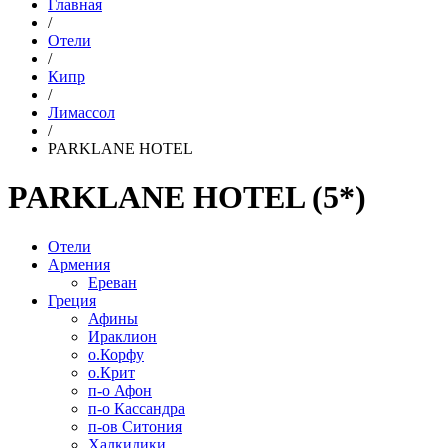
Главная
/
Отели
/
Кипр
/
Лимассол
/
PARKLANE HOTEL
PARKLANE HOTEL (5*)
Отели
Армения
Ереван
Греция
Афины
Ираклион
о.Корфу
о.Крит
п-о Афон
п-о Кассандра
п-ов Ситония
Халкидики