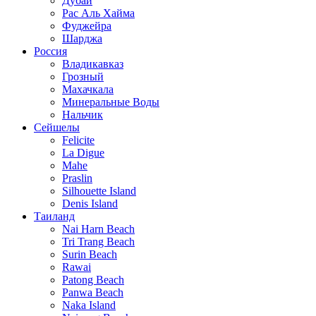
Дубаи
Рас Аль Хайма
Фуджейра
Шарджа
Россия
Владикавказ
Грозный
Махачкала
Минеральные Воды
Нальчик
Сейшелы
Felicite
La Digue
Mahe
Praslin
Silhouette Island
Denis Island
Таиланд
Nai Harn Beach
Tri Trang Beach
Surin Beach
Rawai
Patong Beach
Panwa Beach
Naka Island