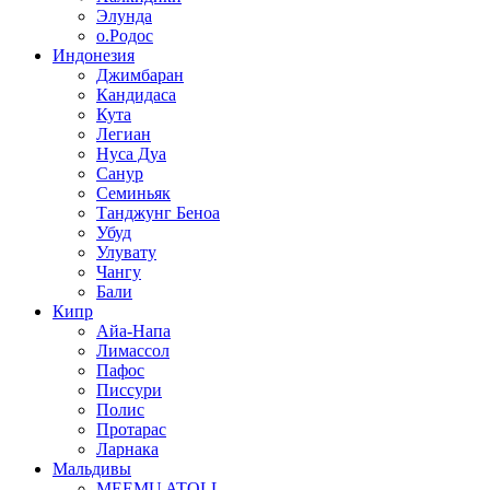
Элунда
о.Родос
Индонезия
Джимбаран
Кандидаса
Кута
Легиан
Нуса Дуа
Санур
Семиньяк
Танджунг Беноа
Убуд
Улувату
Чангу
Бали
Кипр
Айа-Напа
Лимассол
Пафос
Писсури
Полис
Протарас
Ларнака
Мальдивы
MEEMU ATOLL