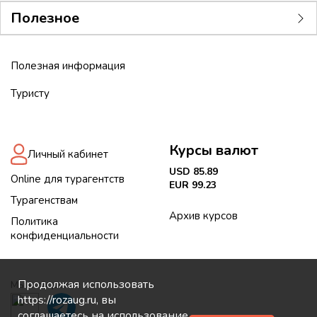
Полезное
Полезная информация
Туристу
Курсы валют
Личный кабинет
USD 85.89
Online для турагентств
EUR 99.23
Турагенствам
Архив курсов
Политика
конфиденциальности
Продолжая использовать
Мы в соцсетях:
https://rozaug.ru, вы
соглашаетесь на использование