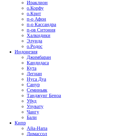
Ираклион
о.Корфу
о.Крит
п-о Афон
п-о Кассандра
п-ов Ситония
Халкидики
Элунда
о.Родос
Индонезия
Джимбаран
Кандидаса
Кута
Легиан
Нуса Дуа
Санур
Семиньяк
Танджунг Беноа
Убуд
Улувату
Чангу
Бали
Кипр
Айа-Напа
Лимассол