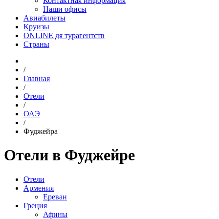
Контактная информация
Наши офисы
Авиабилеты
Круизы
ONLINE дя турагентств
Страны
/
Главная
/
Отели
/
ОАЭ
/
Фуджейра
Отели в Фуджейре
Отели
Армения
Ереван
Греция
Афины