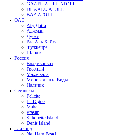
GAAFU ALIFU ATOLL
DHAALU ATOLL
BAA ATOLL
ОАЭ
Абу Даби
Аджман
Дубаи
Рас Аль Хайма
Фуджейра
Шарджа
Россия
Владикавказ
Грозный
Махачкала
Минеральные Воды
Нальчик
Сейшелы
Felicite
La Digue
Mahe
Praslin
Silhouette Island
Denis Island
Таиланд
Nai Harn Beach