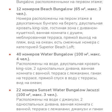
Bungalow, расположенными на первом этаже;
12 номеров Beach Bungalow (65 м², макс. 3
чел.).
Номера расположены на пером этаже в
двухэтажных бунгало на берегу, двуспальная
кровать king-size, гостиная зона с диваном-
кушеткой, ванная комната с душем,
меблированная терраса, прямой выход на
пляж, вид на океан, есть смежные номера с
категорией Superior Beach Loft;
40 номеров Water Bungalow
(100 м², макс.
4 чел.).
Расположены на воде, двуспальная кровать
king-size, 2 односпальных дивана, ванная
комната с ванной, терраса с лежаками, гамак
на террасе, прямой спуск в воду с террасы,
вид на океан;
22 номера Sunset Water Bungalow Jacuzzi
(100 м², макс. 3 чел.).
Расположены на воде с джакузи, 2
односпальных дивана, ванная комната с
ванной, терраса с лежаками, джакузи и гамак