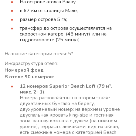
На острове атолла Вааву;
в 67 км от столицы Мале;
размер острова 5 га;
трансфер до острова осуществляется на
скоростном катере (45 минут) или на
гидросамолёте (25 минут).
Название категории отеля: 5*
Инфраструктура отеля:
Номерной фонд
В отеле 90 номеров:
12 номеров Superior Beach Loft (79 м²,
макс. 2+1).
Номера расположены на втором этаже
двухэтажных бунгало на берегу,
двухуровневый номер: на верхнем уровне
двуспальная кровать king-size и гостиная
зона, ванная комната с душем (на нижнем
уровне), терраса с лежаками, вид на океан,
есть смежные номера с категорией Beach