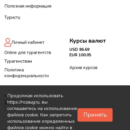
Полезная информация
Туристу
Курсы валют
Личный кабинет
USD 86.69
Online для турагентств
EUR 100.05
Турагенствам
Архив курсов
Политика
конфиденциальности
Продолжая использовать
Мы в соцсетях:
https://rozaug.ru, вы
соглашаетесь на использование
Принять
файлов cookie. Как запретить
использование определенных
файлов cookie можно найти в