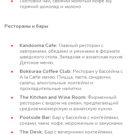
Листовой чай, свежий молотый кофе Illy,
горячий шоколад и молоко
Рестораны и бары
Kandooma Cafe:
Главный ресторан с
завтраками, обедами и ужинами в формате
шведского стола. Западная и азиатская кухня.
Детское меню.
Bokkuraa Coffee Club:
Ресторан у бассейна с
A la Carte меню. Пицца, паста, сэндвичи,
салаты, алкогольные коктейли и
прохладительные напитки.
The Kitchen and Wine Room:
Фирменный
ресторан с видом на океан, предлагающий
средиземноморскую и азиатскую кухни.
Poolside Bar:
Бар у бассейна с коктейлями,
соками, чаем, кофе, мороженым и закусками.
The Desk:
Бар с вечерними коктейлями,