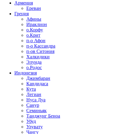
Армения
Ереван
Греция
Афины
Ираклион
о.Корфу
о.Крит
п-о Афон
п-о Кассандра
п-ов Ситония
Халкидики
Элунда
о.Родос
Индонезия
Джимбаран
Кандидаса
Кута
Легиан
Нуса Дуа
Санур
Семиньяк
Танджунг Беноа
Убуд
Улувату
Чангу