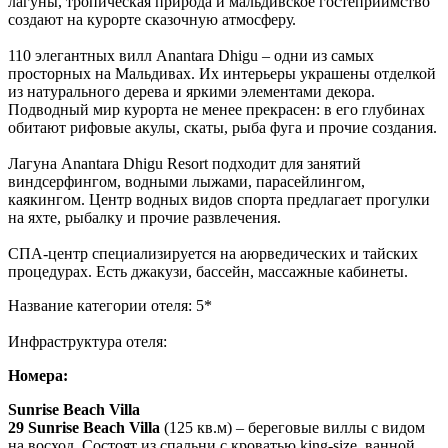
лагуны, тропическая природа и мальдивское гостеприимство
создают на курорте сказочную атмосферу.
110 элегантных вилл Anantara Dhigu – одни из самых
просторных на Мальдивах. Их интерьеры украшены отделкой
из натурального дерева и яркими элементами декора.
Подводный мир курорта не менее прекрасен: в его глубинах
обитают рифовые акулы, скаты, рыба фуга и прочие создания.
Лагуна Anantara Dhigu Resort подходит для занятий
виндсерфингом, водными лыжами, парасейлингом,
каякингом. Центр водных видов спорта предлагает прогулки
на яхте, рыбалку и прочие развлечения.
СПА-центр специализируется на аюрведических и тайских
процедурах. Есть джакузи, бассейн, массажные кабинеты.
Название категории отеля: 5*
Инфраструктура отеля:
Номера:
Sunrise Beach Villa
29
Sunrise Beach Villa
(125 кв.м) – береговые виллы с видом
на восход. Cостоят из спальни с кроватью king-size, ванной