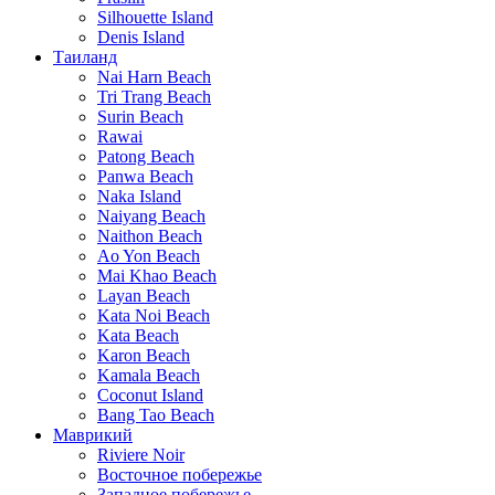
Silhouette Island
Denis Island
Таиланд
Nai Harn Beach
Tri Trang Beach
Surin Beach
Rawai
Patong Beach
Panwa Beach
Naka Island
Naiyang Beach
Naithon Beach
Ao Yon Beach
Mai Khao Beach
Layan Beach
Kata Noi Beach
Kata Beach
Karon Beach
Kamala Beach
Coconut Island
Bang Tao Beach
Маврикий
Riviere Noir
Восточное побережье
Западное побережье