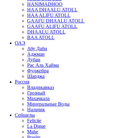
HANIMADHOO
HAA DHAALU ATOLL
HAA ALIFU ATOLL
GAAFU DHAALU ATOLL
GAAFU ALIFU ATOLL
DHAALU ATOLL
BAA ATOLL
ОАЭ
Абу Даби
Аджман
Дубаи
Рас Аль Хайма
Фуджейра
Шарджа
Россия
Владикавказ
Грозный
Махачкала
Минеральные Воды
Нальчик
Сейшелы
Felicite
La Digue
Mahe
Praslin