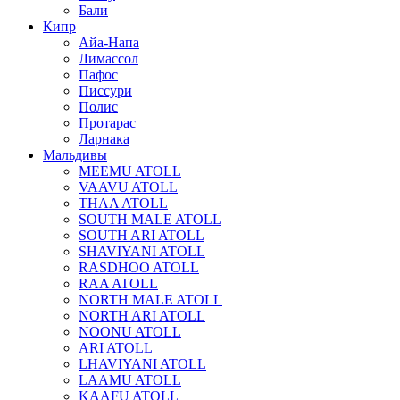
Бали
Кипр
Айа-Напа
Лимассол
Пафос
Писсури
Полис
Протарас
Ларнака
Мальдивы
MEEMU ATOLL
VAAVU ATOLL
THAA ATOLL
SOUTH MALE ATOLL
SOUTH ARI ATOLL
SHAVIYANI ATOLL
RASDHOO ATOLL
RAA ATOLL
NORTH MALE ATOLL
NORTH ARI ATOLL
NOONU ATOLL
ARI ATOLL
LHAVIYANI ATOLL
LAAMU ATOLL
KAAFU ATOLL