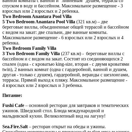
ванной комнаты с ванной и "ливневым" душем, террасы со
спуском в воду и бассейном. Максимальное размещение - 3
взрослых или 2 взрослых и 2 ребенка.
Two Bedroom Anantara Pool Villa
5
Two Bedroom Anantara Pool Villa
(321 кв.м) – две
береговые виллы, объединенные общей террасой и бассейном
с видом на закат: две спальни, две ванные комнаты.
Максимальное размещение - 6 взрослых или 2 взрослых и 4
ребенка.
Two Bedroom Family Villa
3
Two Bedroom Family Villa
(237 кв.м) - береговые виллы с
бассейном и с видом на закат. Состоят из соединяющихся 2
спален (одна - с кроватью king-size, вторая - с двумя кроватями
twin), 2 ванных комнат (одна с гардеробной, ванной и душем,
другая - только с душем), гардеробной, веранды с шезлонгами,
террасы. Прямой выход к пляжу. Максимальное размещение -
4 взрослых или 2 взрослых и 3 ребенка.
Питание:
Fushi
Caf
e
– основной ресторан для завтраков и тематических
ужинов. Шведский стол. Блюда международной и
мальдивской кухни. Великолепный вид на лагуну!
Sea.Fire.Salt
– ресторан открыт на обеды и ужины.
Свежайшие морепродукты и прекрасный выбор мяса высшего