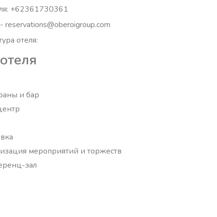
ля: +62361730361
 - reservations@oberoigroup.com
ура отеля:
 отеля
раны и бар
центр
вка
изация мероприятий и торжеств
еренц-зал