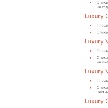
Описа
на сад
Luxury G
Площа
Описа
Luxury 
Площа
Описа
на оке
Luxury V
Площа
Описа
Части
Luxury O