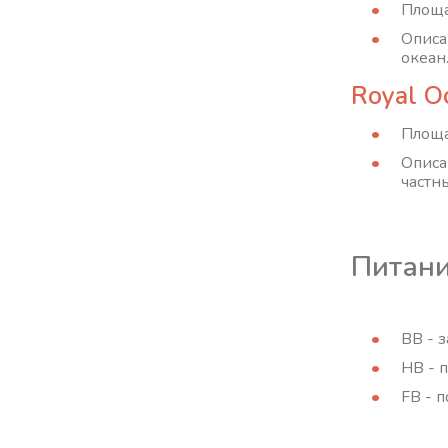
Площа
Описа
океан
Royal Oc
Площа
Описа
частн
Питан
BB - 
HB - 
FB - 