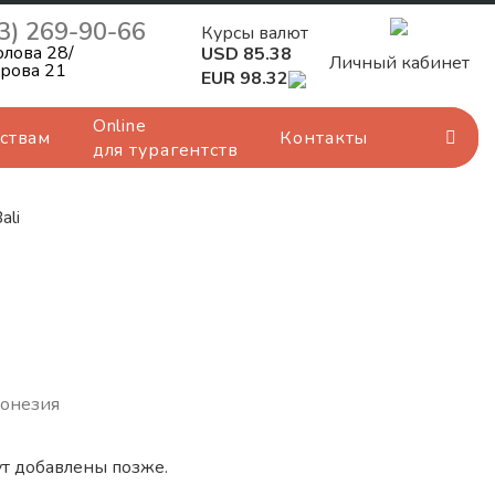
3) 269-90-66
Курсы валют
олова 28/
USD 85.38
Личный кабинет
орова 21
EUR 98.32
Online
ствам
Контакты
для турагентств
ali
ндонезия
т добавлены позже.