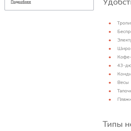
Удобст
Подробнее
Тропи
Беспр
Элект
Широк
Кофе
43-дю
Конд
Весы
Тапоч
Пляжн
Типы н