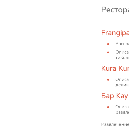
Рестор
Frangipa
Распо
Описа
тиков
Kura Ku
Описа
делик
Бар Kay
Описа
развл
Развлечение