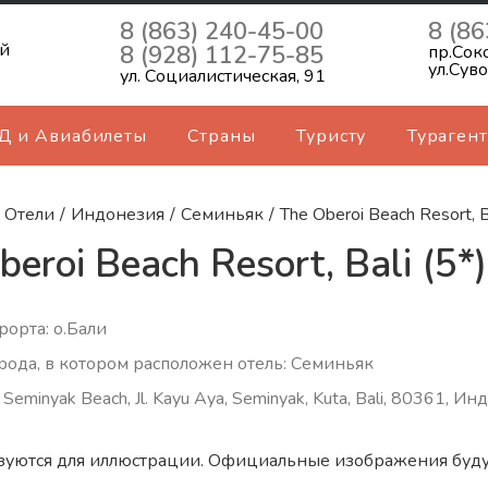
8 (863) 240-45-00
8 (86
ь
й
8 (928) 112-75-85
пр.Сок
ул.Сув
ул. Социалистическая, 91
Д и Авиабилеты
Страны
Туристу
Турагент
Отели
/
Индонезия
/
Семиньяк
/
The Oberoi Beach Resort, B
eroi Beach Resort, Bali (5*)
рорта: о.Бали
рода, в котором расположен отель: Семиньяк
Seminyak Beach, Jl. Kayu Aya, Seminyak, Kuta, Bali, 80361, И
зуются для иллюстрации. Официальные изображения буду