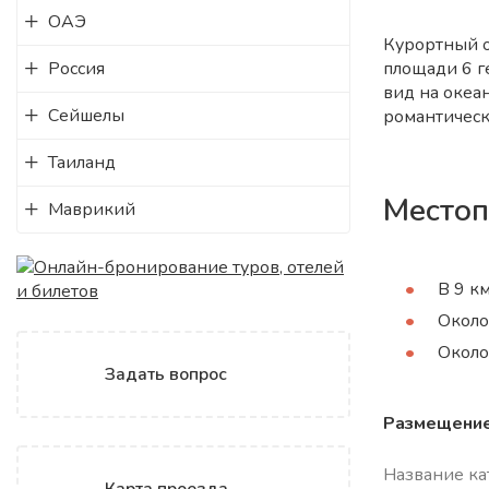
ОАЭ
Курортный 
Россия
площади 6 г
вид на океа
Сейшелы
романтическ
Таиланд
Место
Маврикий
В 9 к
Около
Около
Задать вопрос
Размещение
Название кат