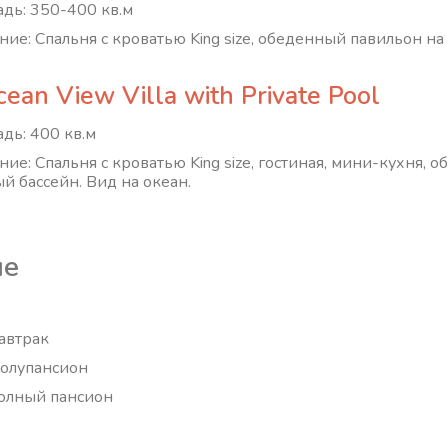
дь: 350-400 кв.м
ние: Спальня с кроватью King size, обеденный павильон на 
.
ean View Villa with Private Pool
дь: 400 кв.м
ние: Спальня с кроватью King size, гостиная, мини-кухня, 
ый бассейн. Вид на океан.
ие
завтрак
полупансион
полный пансион