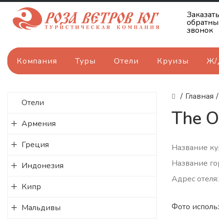
Заказат
обратны
звонок
Компания
Туры
Отели
Круизы
Ж/
/
Главная
/
Отели
The Ob
Армения
Греция
Название ку
Название го
Индонезия
Адрес отеля: 
Кипр
Фото исполь
Мальдивы