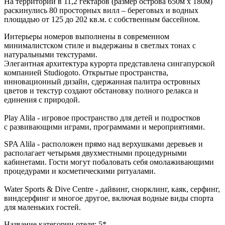
На территории в 11,2 гектаров (размер острова 650м х 180м)
раскинулись 80 просторных вилл – береговых и водных
площадью от 125 до 202 кв.м. с собственным бассейном.
Интерьеры номеров выполнены в современном
минималистском стиле и выдержаны в светлых тонах с
натуральными текстурами.
Элегантная архитектура курорта представлена сингапурской
компанией Studiogoto. Открытые пространства,
инновационный дизайн, сдержанная палитра островных
цветов и текстур создают обстановку полного релакса и
единения с природой.
Play Alila - игровое пространство для детей и подростков
с развивающими играми, программами и мероприятиями.
SPA Alila - расположен прямо над верхушками деревьев и
располагает четырьмя двухместными процедурными
кабинетами. Гости могут побаловать себя омолаживающими
процедурами и косметическими ритуалами.
Water Sports & Dive Centre - дайвинг, снорклинг, каяк, серфинг,
виндсерфинг и многое другое, включая водные виды спорта
для маленьких гостей.
Название категории отеля: 5*