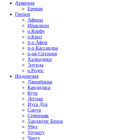
Армения
Ереван
Греция
Афины
Ираклион
о.Корфу
о.Крит
п-о Афон
п-о Кассандра
п-ов Ситония
Халкидики
Элунда
о.Родос
Индонезия
Джимбаран
Кандидаса
Кута
Легиан
Нуса Дуа
Санур
Семиньяк
Танджунг Беноа
Убуд
Улувату
Чангу