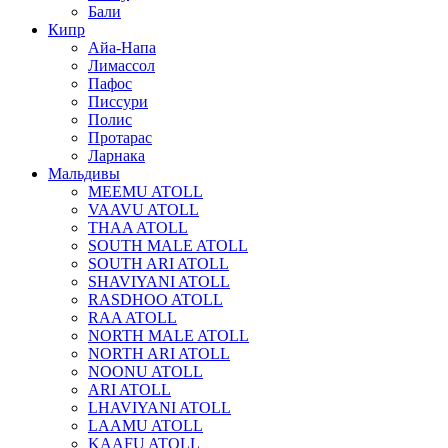
Бали
Кипр
Айа-Напа
Лимассол
Пафос
Писсури
Полис
Протарас
Ларнака
Мальдивы
MEEMU ATOLL
VAAVU ATOLL
THAA ATOLL
SOUTH MALE ATOLL
SOUTH ARI ATOLL
SHAVIYANI ATOLL
RASDHOO ATOLL
RAA ATOLL
NORTH MALE ATOLL
NORTH ARI ATOLL
NOONU ATOLL
ARI ATOLL
LHAVIYANI ATOLL
LAAMU ATOLL
KAAFU ATOLL