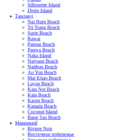
Silhouette Island
Denis Island
Таиланд
Nai Harn Beach
Tri Trang Beach
Surin Beach
Rawai
Patong Beach
Panwa Beach
Naka Island
Naiyang Beach
Naithon Beach
Ao Yon Beach
Mai Khao Beach
Layan Beach
Kata Noi Beach
Kata Beach
Karon Beach
Kamala Beach
Coconut Island
Bang Tao Beach
Маврикий
Riviere Noir
Восточное побережье
Западное побережье