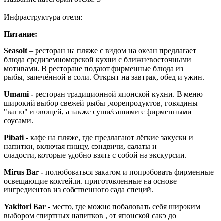
Инфраструктура отеля:
Питание:
Seasolt
– ресторан на пляже с видом на океан предлагает
блюда cредиземноморской кухни с ближневосточными
мотивами. В ресторане подают фирменные блюда из
рыбы, запечённой в соли. Открыт на завтрак, обед и ужин.
Umami -
ресторан традиционной японской кухни. В меню
широкий выбор свежей рыбы ,морепродуктов, говядины
"вагю" и овощей, а также суши/сашими с фирменными
соусами.
Pibati -
кафе на пляже, где предлагают лёгкие закуски и
напитки, включая пиццу, сэндвичи, салаты и
сладости, которые удобно взять с собой на экскурсии.
Mirus Bar -
полюбоваться закатом и попробовать фирменные
освещающие коктейли, приготовленные на основе
ингредиентов из собственного сада cпеций.
Yakitori Bar -
место, где можно побаловать себя широким
выбором спиртных напитков , от японской сакэ до