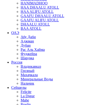
HANIMADHOO
HAA DHAALU ATOLL
HAA ALIFU ATOLL
GAAFU DHAALU ATOLL
GAAFU ALIFU ATOLL
DHAALU ATOLL
BAA ATOLL
ОАЭ
Абу Даби
Аджман
Дубаи
Рас Аль Хайма
Фуджейра
Шарджа
Россия
Владикавказ
Грозный
Махачкала
Минеральные Воды
Нальчик
Сейшелы
Felicite
La Digue
Mahe
Praslin