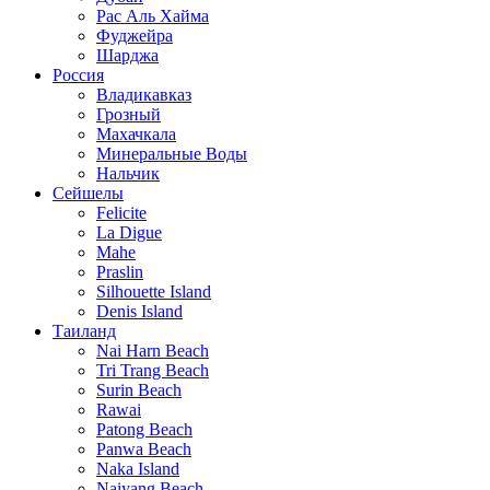
Рас Аль Хайма
Фуджейра
Шарджа
Россия
Владикавказ
Грозный
Махачкала
Минеральные Воды
Нальчик
Сейшелы
Felicite
La Digue
Mahe
Praslin
Silhouette Island
Denis Island
Таиланд
Nai Harn Beach
Tri Trang Beach
Surin Beach
Rawai
Patong Beach
Panwa Beach
Naka Island
Naiyang Beach