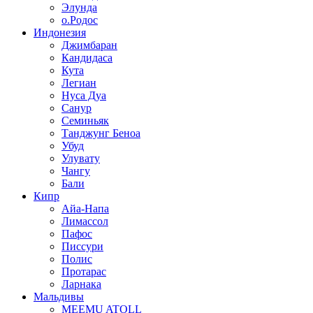
Элунда
о.Родос
Индонезия
Джимбаран
Кандидаса
Кута
Легиан
Нуса Дуа
Санур
Семиньяк
Танджунг Беноа
Убуд
Улувату
Чангу
Бали
Кипр
Айа-Напа
Лимассол
Пафос
Писсури
Полис
Протарас
Ларнака
Мальдивы
MEEMU ATOLL