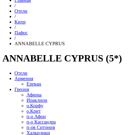
Главная
/
Отели
/
Кипр
/
Пафос
/
ANNABELLE CYPRUS
ANNABELLE CYPRUS (5*)
Отели
Армения
Ереван
Греция
Афины
Ираклион
о.Корфу
о.Крит
п-о Афон
п-о Кассандра
п-ов Ситония
Халкидики