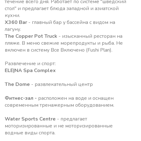
течение всего дня. Работает по системе "шведский
стол" и предлагает блюда западной и азиатской
кухни.
X360 Bar
- главный бар у бассейна c видом на
лагуну.
The Copper Pot Truck
- изысканный ресторан на
пляже. В меню свежие морепродукты и рыба. Не
включен в систему Все Включено (Fushi Plan).
Развлечение и спорт:
ELE|NA Spa Comple
x
The Dome
- развлекательный центр
Фитнес-зал -
расположен на воде и оснащен
современным тренажерным оборудованием.
Water Sports Centre
- предлагает
моторизированные и не моторизированные
водные виды спорта.