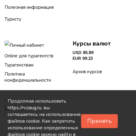
Полезная информация
Туристу
Курсы валют
Личный кабинет
USD 85.89
Online для турагентств
EUR 99.23
Турагенствам
Архив курсов
Политика
конфиденциальности
Продолжая использовать
Мы в соцсетях:
https://rozaug.ru, вы
соглашаетесь на использование
Принять
файлов cookie. Как запретить
использование определенных
файлов cookie можно найти в