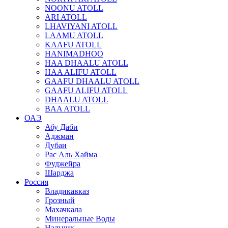
NOONU ATOLL
ARI ATOLL
LHAVIYANI ATOLL
LAAMU ATOLL
KAAFU ATOLL
HANIMADHOO
HAA DHAALU ATOLL
HAA ALIFU ATOLL
GAAFU DHAALU ATOLL
GAAFU ALIFU ATOLL
DHAALU ATOLL
BAA ATOLL
ОАЭ
Абу Даби
Аджман
Дубаи
Рас Аль Хайма
Фуджейра
Шарджа
Россия
Владикавказ
Грозный
Махачкала
Минеральные Воды
Нальчик