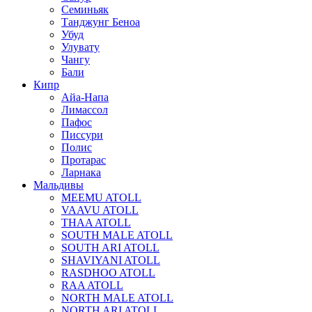
Семиньяк
Танджунг Беноа
Убуд
Улувату
Чангу
Бали
Кипр
Айа-Напа
Лимассол
Пафос
Писсури
Полис
Протарас
Ларнака
Мальдивы
MEEMU ATOLL
VAAVU ATOLL
THAA ATOLL
SOUTH MALE ATOLL
SOUTH ARI ATOLL
SHAVIYANI ATOLL
RASDHOO ATOLL
RAA ATOLL
NORTH MALE ATOLL
NORTH ARI ATOLL