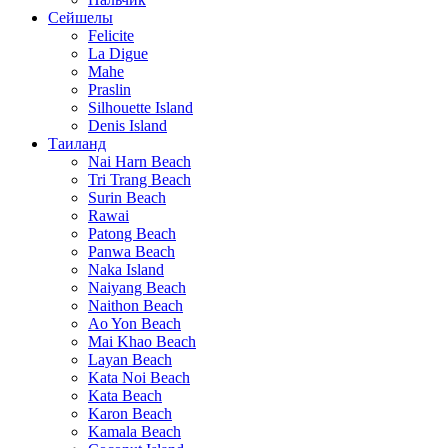
Сейшелы
Felicite
La Digue
Mahe
Praslin
Silhouette Island
Denis Island
Таиланд
Nai Harn Beach
Tri Trang Beach
Surin Beach
Rawai
Patong Beach
Panwa Beach
Naka Island
Naiyang Beach
Naithon Beach
Ao Yon Beach
Mai Khao Beach
Layan Beach
Kata Noi Beach
Kata Beach
Karon Beach
Kamala Beach