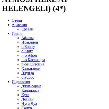
HELENGELI) (4*)
Отели
Армения
Ереван
Греция
Афины
Ираклион
о.Корфу
о.Крит
п-о Афон
п-о Кассандра
п-ов Ситония
Халкидики
Элунда
о.Родос
Индонезия
Джимбаран
Кандидаса
Кута
Легиан
Нуса Дуа
Санур