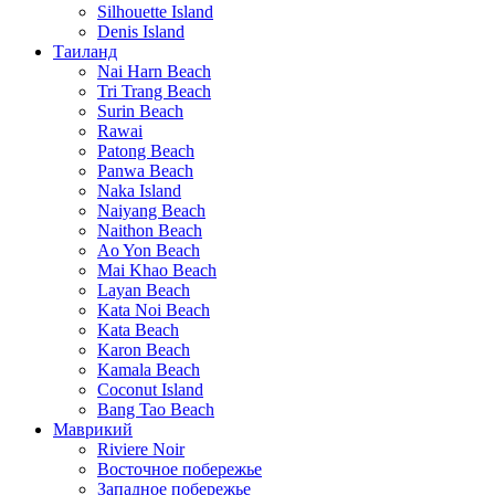
Silhouette Island
Denis Island
Таиланд
Nai Harn Beach
Tri Trang Beach
Surin Beach
Rawai
Patong Beach
Panwa Beach
Naka Island
Naiyang Beach
Naithon Beach
Ao Yon Beach
Mai Khao Beach
Layan Beach
Kata Noi Beach
Kata Beach
Karon Beach
Kamala Beach
Coconut Island
Bang Tao Beach
Маврикий
Riviere Noir
Восточное побережье
Западное побережье