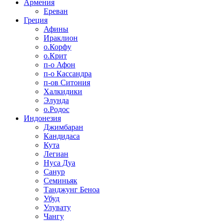
Армения
Ереван
Греция
Афины
Ираклион
о.Корфу
о.Крит
п-о Афон
п-о Кассандра
п-ов Ситония
Халкидики
Элунда
о.Родос
Индонезия
Джимбаран
Кандидаса
Кута
Легиан
Нуса Дуа
Санур
Семиньяк
Танджунг Беноа
Убуд
Улувату
Чангу