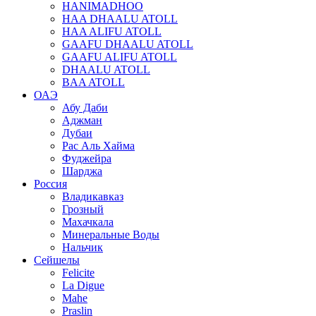
HANIMADHOO
HAA DHAALU ATOLL
HAA ALIFU ATOLL
GAAFU DHAALU ATOLL
GAAFU ALIFU ATOLL
DHAALU ATOLL
BAA ATOLL
ОАЭ
Абу Даби
Аджман
Дубаи
Рас Аль Хайма
Фуджейра
Шарджа
Россия
Владикавказ
Грозный
Махачкала
Минеральные Воды
Нальчик
Сейшелы
Felicite
La Digue
Mahe
Praslin