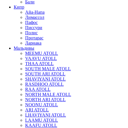
Бали
Кипр
Айа-Напа
Лимассол
Пафос
Писсури
Полис
Протарас
Ларнака
Мальдивы
MEEMU ATOLL
VAAVU ATOLL
THAA ATOLL
SOUTH MALE ATOLL
SOUTH ARI ATOLL
SHAVIYANI ATOLL
RASDHOO ATOLL
RAA ATOLL
NORTH MALE ATOLL
NORTH ARI ATOLL
NOONU ATOLL
ARI ATOLL
LHAVIYANI ATOLL
LAAMU ATOLL
KAAFU ATOLL