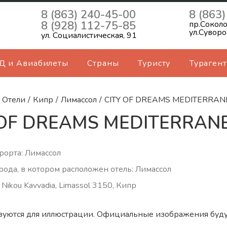
8 (863) 240-45-00
8 (863
8 (928) 112-75-85
пр.Соколо
ул.Суворо
ул. Социалистическая, 91
Д и Авиабилеты
Страны
Туристу
Турагент
Отели
/
Кипр
/
Лимассол
/
CITY OF DREAMS MEDITERRA
 OF DREAMS MEDITERRANE
рорта: Лимассол
рода, в котором расположен отель: Лимассол
 Nikou Kavvadia, Limassol 3150, Кипр
зуются для иллюстрации. Официальные изображения буду