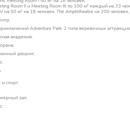
к/ Meeting Room I 50 м² на 18 человек;
ting Room II и Meeting Room III по 100 м² каждый на 33 че
V на 50 м² на 18 человек, The Amphitheatre на 200 человек
ентр;
приключений Adventure Park: 2 типа веревочных аттракцио
сная академия;
торана;
ранный дворик;
е;
.
 и спорт:
жёрный зал;
с;