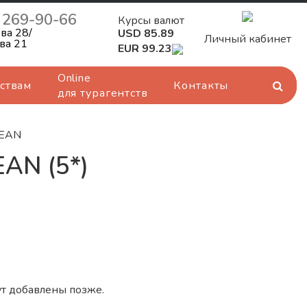
) 269-90-66
Курсы валют
ва 28/
USD 85.89
Личный кабинет
ва 21
EUR 99.23
Online
ствам
Контакты
для турагентств
NEAN
AN (5*)
т добавлены позже.