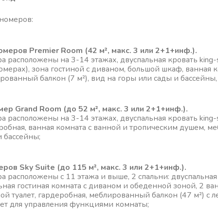
 номеров:
омеров Premier Room (42 м², макс. 3 или 2+1+инф.).
а расположены на 3-14 этажах, двуспальная кровать king-s
омерах), зона гостиной c диваном, большой шкаф, ванная 
рованный балкон (7 м²), вид на горы или сады и бассейны
мер Grand Room (до 52 м², макс. 3 или 2+1+инф.).
а расположены на 3-14 этажах, двуспальная кровать king-s
робная, ванная комната с ванной и тропическим душем, ме
и бассейны;
еров Sky Suite (до 115 м², макс. 3 или 2+1+инф.).
а расположены с 11 этажа и выше, 2 спальни: двуспальная 
ьная гостиная комната с диваном и обеденной зоной, 2 в
вой туалет, гардеробная, меблированный балкон (47 м²) с
ет для управления функциями комнаты;