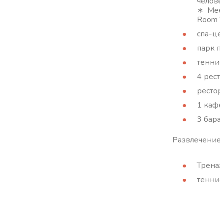
челове
∗ Mee
Room 
спа-ц
парк 
тенни
4 рес
ресто
1 каф
3 бара
Развлечение
Трена
тенни