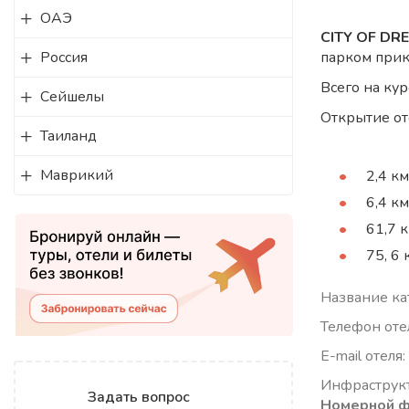
ОАЭ
CITY OF D
Россия
парком прик
Всего на ку
Сейшелы
Открытие от
Таиланд
Маврикий
2,4 км
6,4 к
61,7 
75, 6
Название кат
Телефон оте
E-mail отеля:
Инфраструкт
Задать вопрос
Номерной 