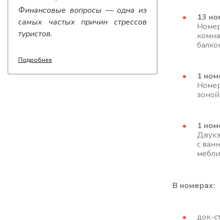
Финансовые вопросы — одна из
13 но
самых частых причин стрессов
Номер
туристов.
комна
балко
Подробнее
1 ном
Номер
зоной
1 ном
Двухэ
с ван
мебли
В номерах:
док-с