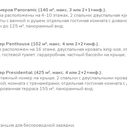
меров Panoramic (140 м², макс. 3 или 2+1+инф.).
а расположены на 4-10 этажах, 2 спальни: двуспальная кро
ты с ванной и душем, отдельная гостиная комната с диван
н до 125 м², панорамный вид;
ер Penthouse
(102 м², макс. 4 или 2+2+инф.).
 расположен на 16 этаже, двуспальная кровать king-size, 
, гостевой туалет, гардеробная, частный бассейн на крыше
ер Presidential
(425 м², макс. 4 или 2+2+инф.).
тажный номер на крыше, 2 спальни с двуспальными кроват
ной, комната с тренажёрами, отдельная гостиная комната 
рованная терраса 155 м², панорамный вид.
танция для беспроводной зарядки,