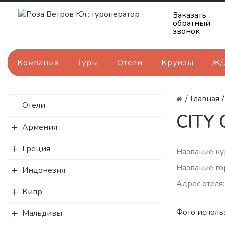
Заказать
обратный
звонок
Компания
Туры
Отели
Круизы
Ж/
/
Главная
/
Отели
CITY
Армения
Греция
Название ку
Название го
Индонезия
Адрес отеля:
Кипр
Фото исполь
Мальдивы