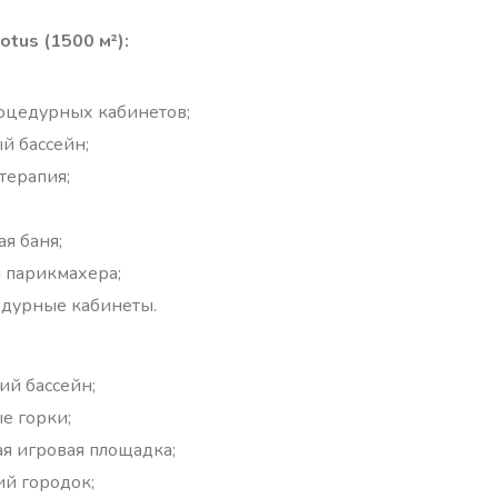
otus (1500 м²):
оцедурных кабинетов;
й бассейн;
терапия;
ая баня;
и парикмахера;
дурные кабинеты.
ий бассейн;
е горки;
ая игровая площадка;
ий городок;