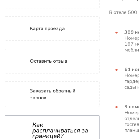
В отеле 500
Карта проезда
399 н
Номер
167 н
мебли
Оставить отзыв
61 но
Номер
гарде
сады 
Заказать обратный
звонок
9 ном
Номер
отдел
Как
госте
расплачиваться за
планш
границей?