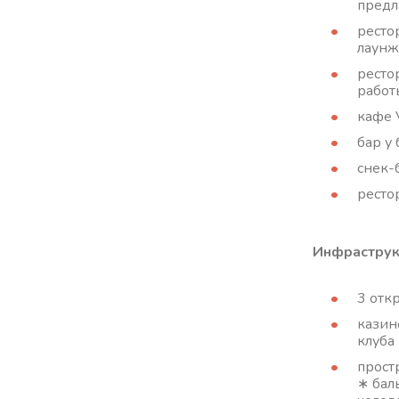
предл
ресто
лаунже
ресто
работ
кафе 
бар у 
снек-б
ресто
Инфраструк
3 отк
казино
клуба 
прост
∗ бал