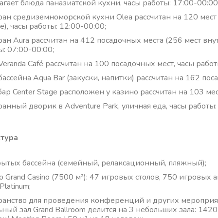
агает блюда паназиатской кухни, часы работы: 17:00-00:00
ран средиземноморской кухни Olea рассчитан на 120 мест (9
), часы работы: 12:00-00:00;
ран Aura рассчитан на 412 посадочных места (256 мест вну
ы: 07:00-00:00;
Veranda Café рассчитан на 100 посадочных мест, часы работ
бассейна Aqua Bar (закуски, напитки) рассчитан на 162 пос
ар Center Stage расположен у казино рассчитан на 103 мест
ранный дворик в Adventure Park, уличная еда, часы работы:
тура
рытых бассейна (семейный, релаксационный, пляжный);
 Grand Casino (7500 м²): 47 игровых столов, 750 игровых а
Platinum;
ранство для проведения конференций и других мероприя
ьный зал Grand Ballroom делится на 3 небольших зала: 1420