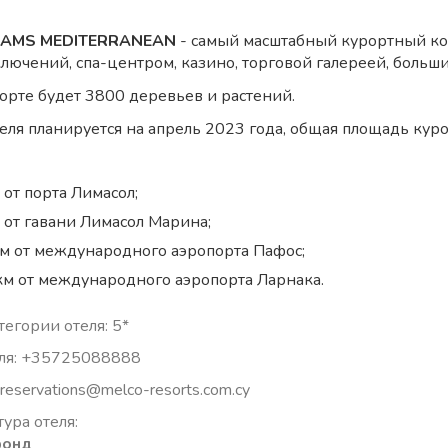
REAMS MEDITERRANEAN
- самый масштабный курортный ком
лючений, спа-центром, казино, торговой галереей, боль
рорте будет 3800 деревьев и растений.
еля планируется на апрель 2023 года, общая площадь куро
 от порта Лимасол;
м от гавани Лимасол Марина;
км от международного аэропорта Пафос;
 км от международного аэропорта Ларнака.
егории отеля: 5*
ля: +35725088888
 reservations@melco-resorts.com.cy
ура отеля:
фонд