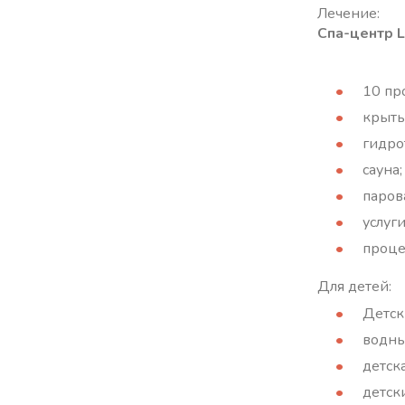
Лечение:
Спа-центр L
10 пр
крыты
гидро
сауна;
паров
услуг
проце
Для детей:
Детск
водны
детск
детск