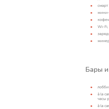
смарт
мини-
кофем
Wi-Fi,
заряд
минер
Бары и
лобби
à la 
часы 
à la c