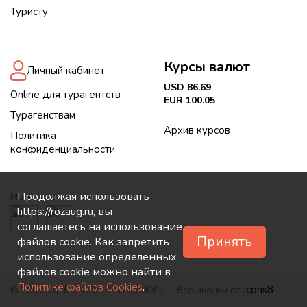
Туристу
Курсы валют
Личный кабинет
USD 86.69
Online для турагентств
EUR 100.05
Турагенствам
Архив курсов
Политика
конфиденциальности
Продолжая использовать
Мы в соцсетях:
https://rozaug.ru, вы
соглашаетесь на использование
Принять
файлов cookie. Как запретить
использование определенных
файлов cookie можно найти в
.
Политике файлов Cookies
Icons8
© 2001-2026 «РОЗА ВЕТРОВ ЮГ»
Все иконки от