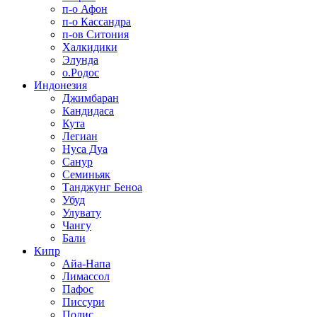
п-о Афон
п-о Кассандра
п-ов Ситония
Халкидики
Элунда
о.Родос
Индонезия
Джимбаран
Кандидаса
Кута
Легиан
Нуса Дуа
Санур
Семиньяк
Танджунг Беноа
Убуд
Улувату
Чангу
Бали
Кипр
Айа-Напа
Лимассол
Пафос
Писсури
Полис