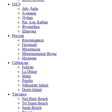
ОАЭ
Абу Даби
Аджман
Дубаи
Рас Аль Хайма
Фуджейра
Шарджа
Россия
Владикавказ
Грозный
Махачкала
Минеральные Воды
Нальчик
Сейшелы
Felicite
La Digue
Mahe
Praslin
Silhouette Island
Denis Island
Таиланд
Nai Harn Beach
Tri Trang Beach
Surin Beach