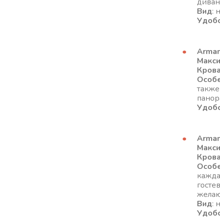
диван
Вид
: 
Удоб
Arman
Макс
Кров
Особ
также
панор
Удоб
Arman
Макс
Кров
Особ
кажда
госте
желаю
Вид
: 
Удоб