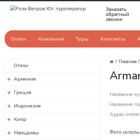
Заказать
обратный
звонок
Отели
Компания
Туры
Контакты
/
Главная
/
Отели
Arman
Армения
Греция
Название ку
Название го
Индонезия
Адрес отеля:
Кипр
Фото исполь
Мальдивы