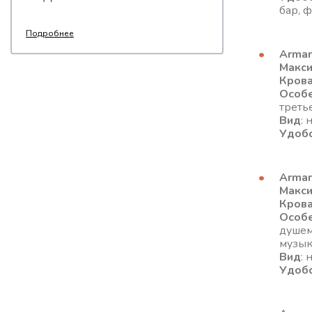
бар, 
Подробнее
Armani
Макс
Кров
Особ
треть
Вид
: 
Удоб
Armani
Макс
Кров
Особ
душем
музык
Вид
: 
Удоб