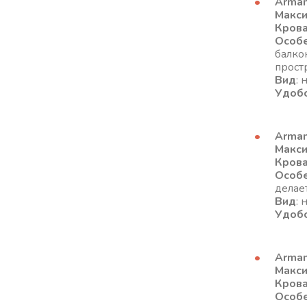
Arman
Макс
Кров
Особ
балко
прост
Вид
: 
Удоб
Armani
Макс
Кров
Особ
делае
Вид
: 
Удоб
Arman
Макс
Кров
Особ