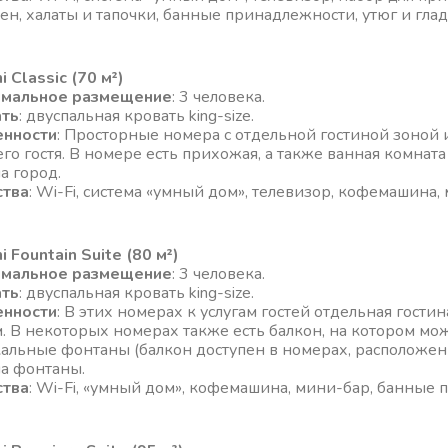
фен, халаты и тапочки, банные принадлежности, утюг и глад
 Classic (70 м²)
имальное размещение
: 3 человека.
ать
: двуспальная кровать king-size.
енности
: Просторные номера с отдельной гостиной зоной 
его гостя. В номере есть прихожая, а также ванная комнат
на город.
ства
: Wi-Fi, система «умный дом», телевизор, кофемашина
 Fountain Suite (80 м²)
имальное размещение
: 3 человека.
ать
: двуспальная кровать king-size.
енности
: В этих номерах к услугам гостей отдельная гости
. В некоторых номерах также есть балкон, на котором м
альные фонтаны (балкон доступен в номерах, расположенн
на фонтаны.
ства
: Wi-Fi, «умный дом», кофемашина, мини-бар, банные 