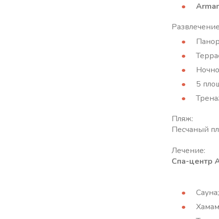
Arman
Развлечение
Панор
Террас
Ночно
5 пло
Трена
Пляж:
Песчаный пля
Лечение:
Спа-центр A
Сауна;
Хамам