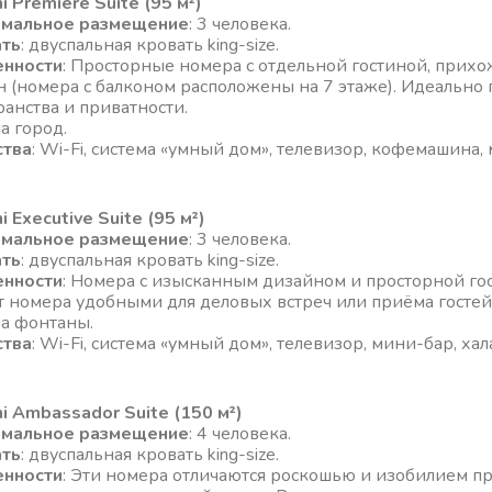
i Premiere Suite (95 м²)
имальное размещение
: 3 человека.
ать
: двуспальная кровать king-size.
енности
: Просторные номера с отдельной гостиной, прих
н (номера с балконом расположены на 7 этаже). Идеально 
ранства и приватности.
на город.
ства
: Wi-Fi, система «умный дом», телевизор, кофемашина, 
 Executive Suite (95 м²)
имальное размещение
: 3 человека.
ать
: двуспальная кровать king-size.
енности
: Номера с изысканным дизайном и просторной гост
т номера удобными для деловых встреч или приёма гостей
на фонтаны.
ства
: Wi-Fi, система «умный дом», телевизор, мини-бар, хал
i Ambassador Suite (150 м²)
имальное размещение
: 4 человека.
ать
: двуспальная кровать king-size.
енности
: Эти номера отличаются роскошью и изобилием пр