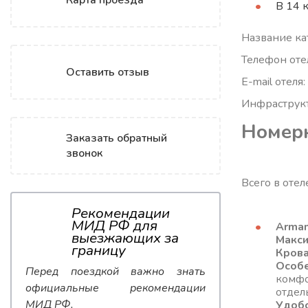
Карта проезда
В 14 
Название кат
Телефон оте
Оставить отзыв
E-mail отеля
Инфраструкт
Номер
Заказать обратный
звонок
Всего в оте
Рекомендации
МИД РФ для
Arman
выезжающих за
Макс
границу
Кров
Особ
Перед поездкой важно знать
комфо
официальные рекомендации
отдел
МИД РФ.
Удоб