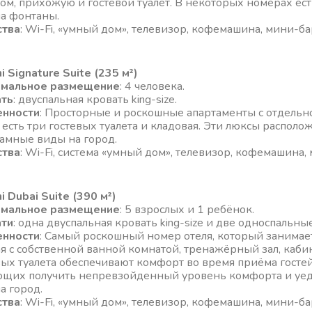
ом, прихожую и гостевой туалет. В некоторых номерах ест
на фонтаны.
ства
: Wi-Fi, «умный дом», телевизор, кофемашина, мини-бар
i Signature Suite (235 м²)
имальное размещение
: 4 человека.
ать
: двуспальная кровать king-size.
енности
: Просторные и роскошные апартаменты с отдельн
 есть три гостевых туалета и кладовая. Эти люксы располо
амные виды на город.
ства
: Wi-Fi, система «умный дом», телевизор, кофемашина, 
i Dubai Suite (390 м²)
имальное размещение
: 5 взрослых и 1 ребёнок.
ати
: одна двуспальная кровать king-size и две односпальны
енности
: Самый роскошный номер отеля, который занимает 
я с собственной ванной комнатой, тренажёрный зал, кабин
вых туалета обеспечивают комфорт во время приёма гостей
щих получить непревзойденный уровень комфорта и уе
на город.
ства
: Wi-Fi, «умный дом», телевизор, кофемашина, мини-бар