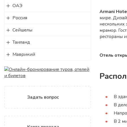
ОАЭ
Armani Hote
Россия
мире. Дизай
нескольких 
Сейшелы
мрамор. Гос
рестораны и
Таиланд
Маврикий
Отель откры
Распо
В здан
Задать вопрос
В дел
Напро
В 2 ми