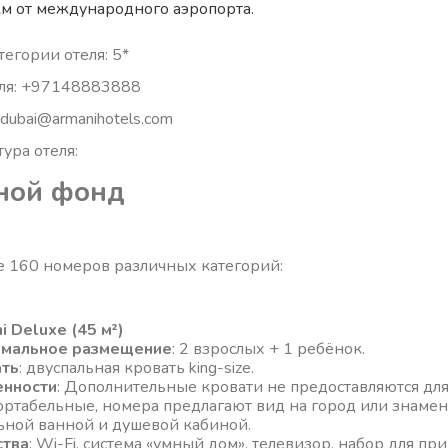
км от международного аэропорта.
егории отеля: 5*
ля: +97148883888
: dubai@armanihotels.com
ура отеля:
ной фонд
ле 160 номеров различных категорий:
i Deluxe (45 м²)
имальное размещение
: 2 взрослых + 1 ребёнок.
ать
: двуспальная кровать king-size.
енности
: Дополнительные кровати не предоставляются дл
ртабельные, номера предлагают вид на город или знаме
ьной ванной и душевой кабиной.
ства
: Wi-Fi, система «умный дом», телевизор, набор для п