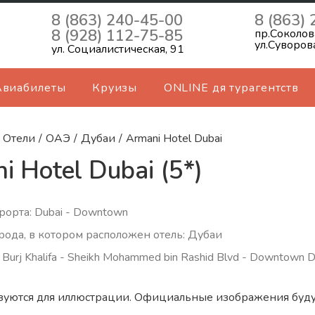
8 (863) 240-45-00
8 (863)
8 (928) 112-75-85
пр.Соколов
ул.Суворов
ул. Социалистическая, 91
Авиабилеты
Круизы
ONLINE дя турагентств
Отели
/
ОАЭ
/
Дубаи
/
Armani Hotel Dubai
i Hotel Dubai (5*)
рорта: Dubai - Downtown
рода, в котором расположен отель: Дубаи
 Burj Khalifa - Sheikh Mohammed bin Rashid Blvd - Downtown D
зуются для иллюстрации. Официальные изображения буду