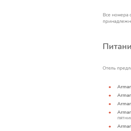
Все номера 
принадлежн
Питан
Отель предл
Arman
Arman
Arman
Arman
пятни
Arman