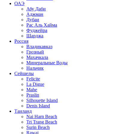
ОАЭ
Абу Даби
Аджман
Дубаи
Рас Аль Хайма
Фуджейра
Шарджа
Россия
Владикавказ
Грозный
Махачкала
Минеральные Воды
Нальчик
Сейшелы
Felicite
La Digue
Mahe
Praslin
Silhouette Island
Denis Island
Таиланд
Nai Harn Beach
Tri Trang Beach
Surin Beach
Rawai