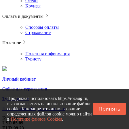
Отели
Круизы
Оплата и документы
Способы оплаты
Страхование
Полезное
Полезная информация
Туристу
Личный кабинет
Online для турагентств
Продолжая использовать https://rozaug.ru,
Турагенствам
вы соглашаетесь на использование файлов
Принять
Политика конфиденциальности
cookie. Как запретить использование
определенных файлов cookie можно найти
Курсы валют
в
Политике файлов Cookies
.
USD 85.89
EUR 99.23