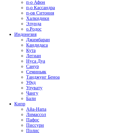
п-о Афон
п-о Кассандра
п-ов Ситония
Халкидики
Элунда
о.Родос
Индонезия
Джимбаран
Кандидаса
Кута
Легиан
Нуса Дуа
Санур
Семиньяк
Танджунг Беноа
Убуд
Улувату
Чангу
Бали
Кипр
Айа-Напа
Лимассол
Пафос
Писсури
Полис