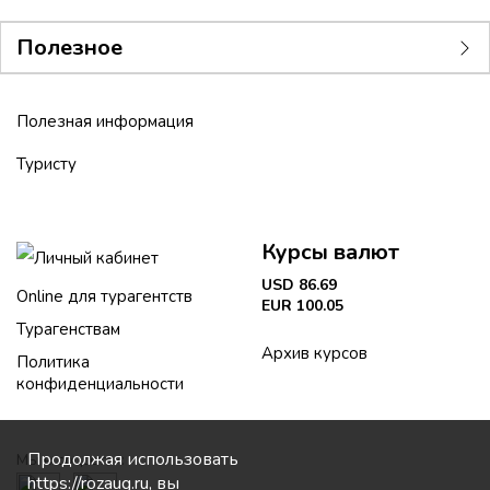
Полезное
Полезная информация
Туристу
Курсы валют
Личный кабинет
USD 86.69
Online для турагентств
EUR 100.05
Турагенствам
Архив курсов
Политика
конфиденциальности
Продолжая использовать
Мы в соцсетях:
https://rozaug.ru, вы