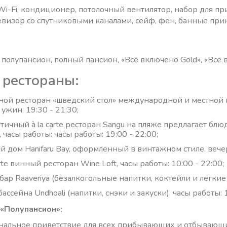
Wi-Fi, кондиционер, потолочный вентилятор, набор для при
евизор со спутниковыми каналами, сейф, фен, банные прин
 полупансион, полный пансион, «Всё включено Gold», «Всё 
 рестораны:
ной ресторан «шведский стол» международной и местной кух
 ужин: 19:30 - 21:30;
тичный à la carte ресторан Sangu на пляже предлагает бл
 часы работы: часы работы: 19:00 - 22:00;
й дом Hanifaru Bay, оформленный в винтажном стиле, веч
arte винный ресторан Wine Loft, часы работы: 10:00 - 22:00;
 бар Raaveriya (безалкогольные напитки, коктейли и легкие
бассейна Undhoali (напитки, снэки и закуски), часы работы: 
 «Полупансион»:
нальное приветствие для всех прибывающих и отбывающих