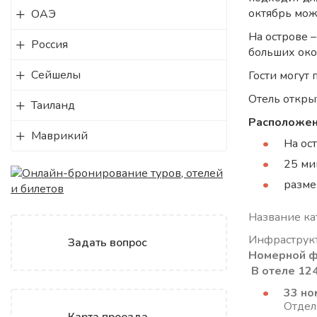
октябрь мож
ОАЭ
На острове –
Россия
больших око
Сейшелы
Гости могут
Отель откры
Таиланд
Расположе
Маврикий
На ос
25 ми
разме
Название кат
Инфраструкт
Задать вопрос
Номерной 
В отеле 124
33 но
Отдел