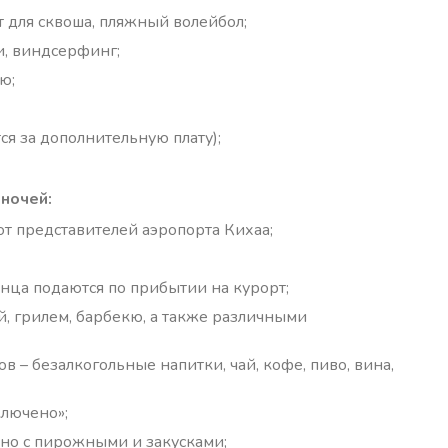
т для сквоша, пляжный волейбол;
и, виндсерфинг;
ю;
тся за дополнительную плату);
 ночей:
 представителей аэропорта Кихаа;
нца подаются по прибытии на курорт;
ей, грилем, барбекю, а также различными
 – безалкогольные напитки, чай, кофе, пиво, вина,
ключено»;
вно с пирожными и закусками;