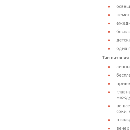
освещ
немот
ежедн
беспл
детск
одна 
Тип питания
личны
беспл
приве
главн
между
во вс
соки,
в каж
вечер