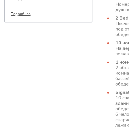
Номер
душ по
Подробнее
2 Bedr
Пляжн
под о
обеден
10 ном
На де
лежака
1 номе
2 объ
комна
бассе
обеде
Signa
10 сп
здани
обеден
6 чело
cнаря
лежак