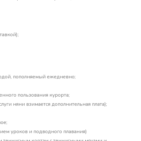
тавкой);
водой, пополняемый ежедневно;
венного пользования курорта;
услуги няни взимается дополнительная плата);
ое;
ием уроков и подводного плавания)
м теннисным кортам с теннисными мячами и