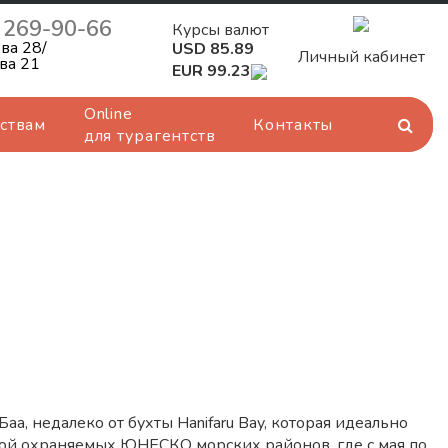
) 269-90-66
Курсы валют
ва 28/
USD 85.89
Личный кабинет
ва 21
EUR 99.23
Online
ствам
Контакты
для турагентств
а, недалеко от бухты Hanifaru Bay, которая идеально
ной охраняемых ЮНЕСКО морских районов, где с мая по