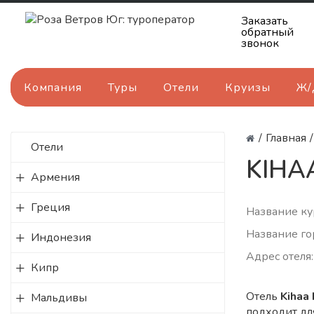
Заказать
обратный
звонок
Компания
Туры
Отели
Круизы
Ж/
/
Главная
/
Отели
KIHA
Армения
Греция
Название ку
Название го
Индонезия
Адрес отеля:
Кипр
Отель
Kihaa 
Мальдивы
подходит дл