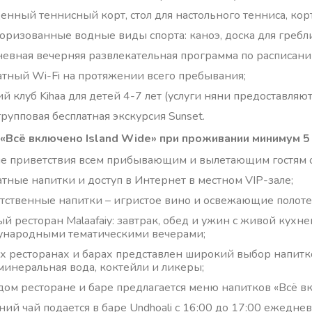
енный теннисный корт, стол для настольного тенниса, кор
оризованные водные виды спорта: каноэ, доска для гребл
евная вечерняя развлекательная программа по расписани
атный Wi-Fi на протяжении всего пребывания;
ий клуб Kihaa для детей 4-7 лет (услуги няни предоставляю
групповая бесплатная экскурсия Sunset.
 «Всё включено Island Wide» при проживании минимум 5
е приветствия всем прибывающим и вылетающим гостям от
атные напитки и доступ в Интернет в местном VIP-зале;
тственные напитки – игристое вино и освежающие полоте
ый ресторан Malaafaiy: завтрак, обед и ужин с живой кухн
народными тематическими вечерами;
ех ресторанах и барах представлен широкий выбор напитков
 минеральная вода, коктейли и ликеры;
дом ресторане и баре предлагается меню напитков «Всё в
ний чай подается в баре Undhoali с 16:00 до 17:00 ежедне