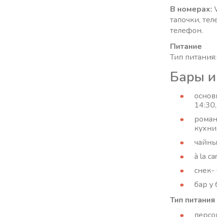
В номерах:
тапочки, тел
телефон.
Питание
Тип питания:
Бары и
основ
14:30,
роман
кухни,
чайны
à la c
снек-
бар у 
Тип питания
персо