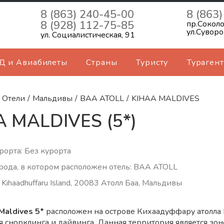
8 (863) 240-45-00
8 (863
8 (928) 112-75-85
пр.Соколо
ул.Суворо
ул. Социалистическая, 91
Д и Авиабилеты
Страны
Туристу
Турагент
Отели
/
Мальдивы
/
BAA ATOLL
/
KIHAA MALDIVES
A MALDIVES (5*)
рорта: Без курорта
рода, в котором расположен отель: BAA ATOLL
 Kihaadhuffaru Island, 20083 Атолл Баа, Мальдивы
Maldives 5*
расположен на острове Кихаадуффару атолла Ба
я снорклинга и дайвинга. Данная территория является зо