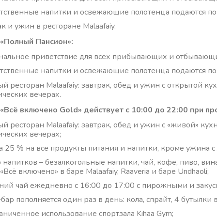
тственные напитки и освежающие полотенца подаются по 
к и ужин в ресторане Malaafaiy.
 «Полный Пансион»:
нальное приветствие для всех прибывающих и отбывающих
тственные напитки и освежающие полотенца подаются по 
ый ресторан Malaafaiy: завтрак, обед и ужин с открытой 
ических вечерах.
 «Всё включено Gold» действует с 10:00 до 22:00 при п
ый ресторан Malaafaiy: завтрак, обед и ужин с «живой» к
ических вечерах;
а 25 % на все продукты питания и напитки, кроме ужина с
 напитков – безалкогольные напитки, чай, кофе, пиво, вин
Всё включено» в баре Malaafaiy, Raaveria и баре Undhaoli;
ний чай ежедневно с 16:00 до 17:00 с пирожными и закус
бар пополняется один раз в день: кола, спрайт, 4 бутылки 
аниченное использование спортзала Kihaa Gym;