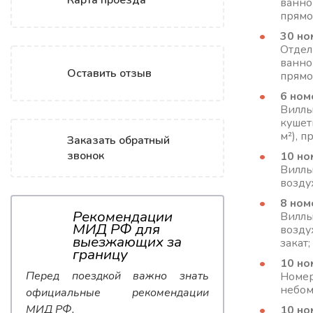
Карта проезда
ванно
прямо
30 но
Отдел
ванно
Оставить отзыв
прямо
6 номе
Виллы
кушет
м²), 
Заказать обратный
звонок
10 ном
Виллы
возду
8 номе
Рекомендации
Виллы
МИД РФ для
возду
выезжающих за
закат;
границу
10 но
Перед поездкой важно знать
Номер
небом,
официальные рекомендации
МИД РФ.
10 ном