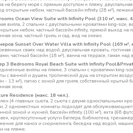
а на берегу моря с прямым доступом к пляжу, двуспальная к
д открытым небом, частный бассейн infinity (28 м²), лежаки
ooms Ocean View Suite with Infinity Pool (310 м², макс. 4 
ая вилла, 2 спальни с двуспальными кроватями king-size, 
ткрытым небом, частный бассейн infinity, прямой выход на 
ная зона, частный гриль и сад, вид на океан;
еров Sunset Over Water Villa with Infinity Pool (169 м², м
ревянных сваях над водой, двуспальная кровать, гостиная 
ми, частный бассейн (18 м²), ванна на террасе, гамак над в
р 3 Bedrooms Royal Beach Suite with Infinity Pool&Private
единённые виллы на пляже, 3 спальни с кроватями king-siz
ты с ванной и душем, тропический душ на открытом воздухе,
йн - 13 м²), патио с зоной для гриля, собственный крытый 
нная зона;
ture Residence (макс. 18 чел.).
ален (4 главных сьюта, 2 сьюта с двумя односпальными кр
и, 2 одноместных комнаты подходят для обслуживающиего 
ной зоной и кухней, бассейн infinity (100 м²), яхта (68 ф
век, круглосуточные услуги батлера, библиотека, тренажёрн
жение для каноэ и сноркелинга, беседка над водой, машин
и на пляже;