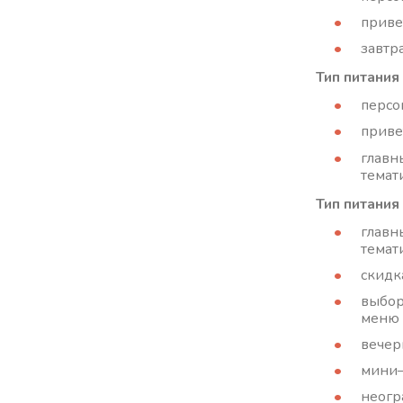
приве
завтра
Тип питания
персо
приве
главн
темат
Тип питания
главн
темат
скидк
выбор
меню «
вечер
мини–
неогр