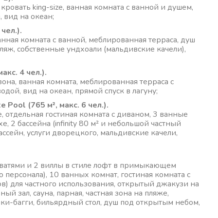
ровать king-size, ванная комната с ванной и душем,
, вид на океан;
чел.).
ванная комната с ванной, меблированная терраса, душ
пляж, собственные ундхоали (мальдивские качели),
акс. 4 чел.).
зона, ванная комната, меблированная терраса с
одой, вид на океан, прямой спуск в лагуну;
 Pool (765 м², макс. 6 чел.).
e, отдельная гостиная комната с диваном, 3 ванные
 2 бассейна (infinity 80 м² и небольшой частный
бассейн, услуги дворецкого, мальдивские качели,
оватями и 2 виллы в стиле лофт в примыкающем
персонала), 10 ванных комнат, гостиная комната с
утов) для частного использования, открытый джакузи на
ый зал, сауна, парная, частная зона на пляже,
ки-багги, бильярдный стол, душ под открытым небом,