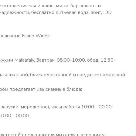
готовления чая и кофе, мини-бар, халаты и
адлежности, бесплатно питьевая вода, зонт, IDD
включено Island Wide».
ни Malaafaiy. Завтрак: 08:00-10:00, обед: 12:30-
юда азиатской, ближневосточной и средиземноморской
ером предлагает изысканные блюда;
 закуски, мороженое), часы работы 10:00 - 00:00;
10:00 - 00:00.
 гостей представителями отеля в аэропорту;