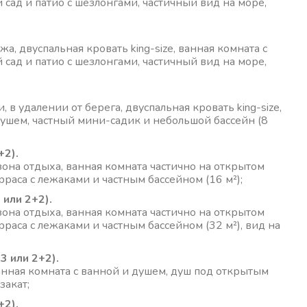
сад и патио с шезлонгами, частичный вид на море,
, двуспальная кровать king-size, ванная комната с
сад и патио с шезлонгами, частичный вид на море,
в удалении от берега, двуспальная кровать king-size,
душем, частный мини-садик и небольшой бассейн (8
+2).
 зона отдыха, ванная комната частично на открытом
раса с лежаками и частным бассейном (16 м²);
 или 2+2).
 зона отдыха, ванная комната частично на открытом
раса с лежаками и частным бассейном (32 м²), вид на
 3 или 2+2).
ванная комната с ванной и душем, душ под открытым
закат;
+2).