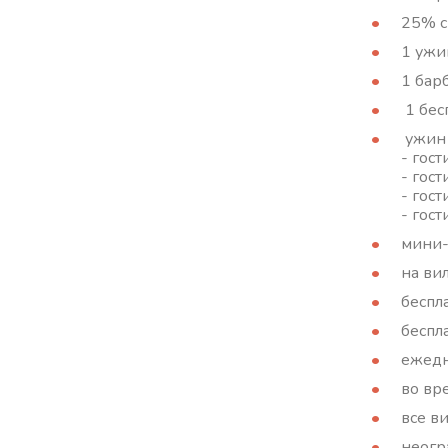
25% с
1 ужи
1 бар
1 бес
ужин 
- гост
- гос
- гос
- гос
мини-
на ви
беспл
беспла
ежедн
во вр
все в
неогр