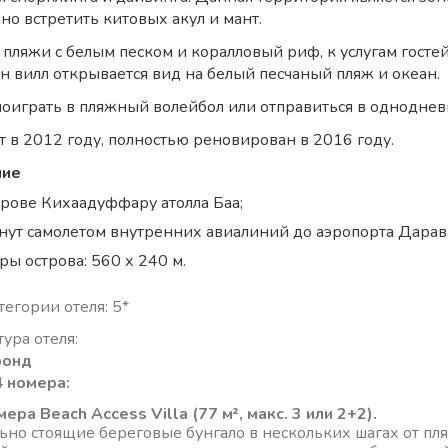
но встретить китовых акул и мант.
 пляжи с белым песком и коралловый риф, к услугам гостей
н вилл открывается вид на белый песчаный пляж и океан.
 поиграть в пляжный волейбол или отправиться в однодне
т в 2012 году, полностью реновирован в 2016 году.
ние
трове Кихаадуффару атолла Баа;
нут самолетом внутренних авиалиний до аэропорта Дарава
ры острова: 560 х 240 м.
егории отеля: 5*
ура отеля:
фонд
 номера:
мера Beach Access Villa (77 м², макс. 3 или 2+2).
ьно стоящие береговые бунгало в нескольких шагах от пляжа