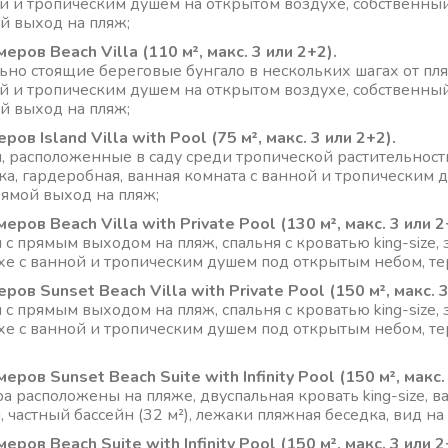
й и тропическим душем на открытом воздухе, собственный 
й выход на пляж;
меров Beach Villa (110 м², макс. 3 или 2+2).
ьно стоящие береговые бунгало в нескольких шагах от пляжа
й и тропическим душем на открытом воздухе, собственный 
й выход на пляж;
ров Island Villa with Pool (75 м², макс. 3 или 2+2).
, расположенные в саду среди тропической растительности, 
ка, гардеробная, ванная комната с ванной и тропическим 
прямой выход на пляж;
еров Beach Villa with Private Pool (130 м², макс. 3 или 2
 с прямым выходом на пляж, спальня с кроватью king-size,
хе с ванной и тропическим душем под открытым небом, тер
ров Sunset Beach Villa with Private Pool (150 м², макс. 3
 с прямым выходом на пляж, спальня с кроватью king-size,
хе с ванной и тропическим душем под открытым небом, тер
меров Sunset Beach Suite with Infinity Pool
(150
м², макс.
а расположены на пляже, двуспальная кровать king-size, 
 частный бассейн (32 м²), лежаки пляжная беседка, вид на 
еров Beach Suite with Infinity Pool (150 м², макс. 3 или 2