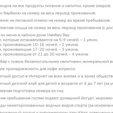
кидка на все продукты питания и напитки, кроме омаров;
н-барбекю на номер за весь период проживания;
бекю на песчаной отмели на номер во время пребывания;
платная пицца на номер за весь период проживания (с дос
по меню в чайном доме Hanifaru Bay:
и, которые останавливаются на 5-9 ночей, – 1 ужин,
ти, проживающие 10-16 ночей, – 2 ужина,
ти, проживающие 17-20 ночей, – 3 ужина,
ти, проживающие от 21 до 30 ночей, – 4 ужина.
бар с пивом, безалкогольными напитками, минеральной 
лле принадлежности для кофе эспрессо;
атный доступ в Интернет на всех виллах и в зонах общест
тный детский клуб для детей в возрасте от 4 до 7 лет (за 
евная подготовка номера ко сну;
емя пребывания гостям подают домашний йогурт, морожен
иды немоторизованных водных видов спорта (за исключен
аниченный доступ к тренажерному залу Kihaa, освещенны