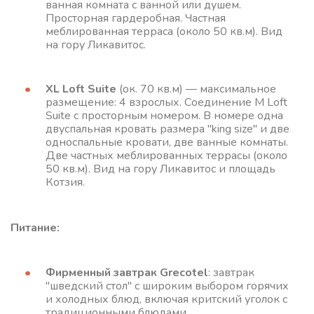
ванная комната с ванной или душем.
Просторная гардеробная. Частная
меблированная терраса (около 50 кв.м). Вид
на гору Ликавитос.
XL Loft Suite
(ок. 70 кв.м) — максимальное
размещение: 4 взрослых. Соединение M Loft
Suite с просторным номером. В номере одна
двуспальная кровать размера "king size" и две
односпальные кровати, две ванные комнаты.
Две частных меблированных террасы (около
50 кв.м). Вид на гору Ликавитос и площадь
Котзия.
Питание:
Фирменный завтрак Grecotel
: завтрак
"шведский стол" с широким выбором горячих
и холодных блюд, включая критский уголок с
традиционными блюдами.