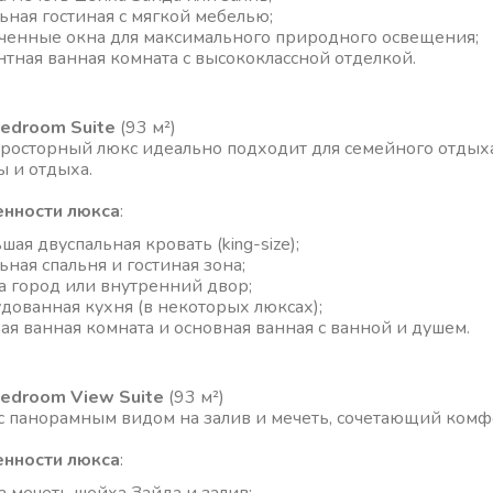
ьная гостиная с мягкой мебелью;
ченные окна для максимального природного освещения;
нтная ванная комната с высококлассной отделкой.
edroom Suite
(93 м²)
просторный люкс идеально подходит для семейного отдых
ы и отдыха.
нности люкса
:
шая двуспальная кровать (king-size);
ьная спальня и гостиная зона;
а город или внутренний двор;
дованная кухня (в некоторых люксах);
вая ванная комната и основная ванная с ванной и душем.
edroom View Suite
(93 м²)
с панорамным видом на залив и мечеть, сочетающий комф
нности люкса
: