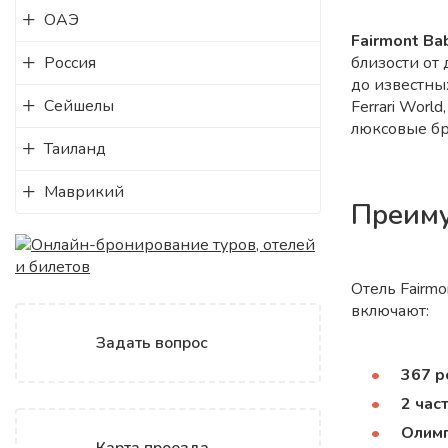
ОАЭ
Fairmont Bab
Россия
близости от 
до известны
Сейшелы
Ferrari Worl
люксовые бр
Таиланд
Маврикий
Преиму
Отель Fairm
включают:
Задать вопрос
367 р
2 час
Олимп