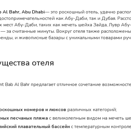
 Al Bahr, Abu Dhabi
— это роскошный отель, удачно расп
достопримечательностей как Абу-Даби, так и Дубая. Расст
х мест Абу-Даби, таких как мечеть шейха Зайда, Лувр Абу
d, — за считанные минуты. Вокруг отеля также расположен
енды, и живописные базары с уникальными товарами руч
щества отеля
ont Bab Al Bahr предлагает отличное сочетание возможност
оскошных номеров и люксов
различных категорий;
тных песчаных пляжа
с великолепным видом на мечеть ше
ийский плавательный бассейн
с температурным контроле