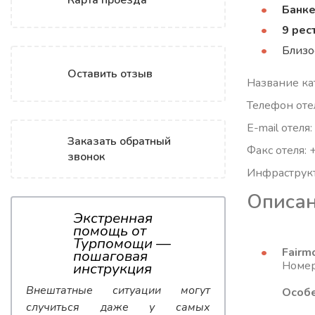
Карта проезда
Банке
9 рес
Близо
Оставить отзыв
Название кат
Телефон оте
E-mail отеля
Заказать обратный
Факс отеля:
звонок
Инфраструкт
Описан
Экстренная
помощь от
Турпомощи —
Fairm
пошаговая
Номер
инструкция
Внештатные ситуации могут
Особе
случиться даже у самых