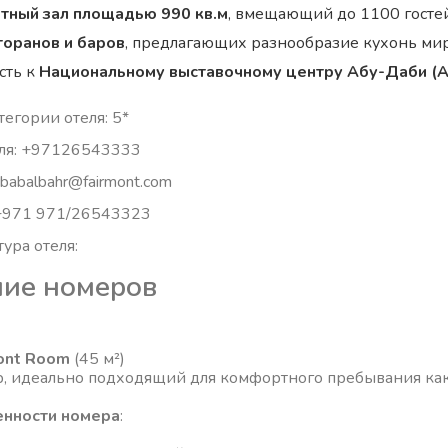
тный зал площадью 990 кв.м
, вмещающий до 1100 гостей
торанов и баров
, предлагающих разнообразие кухонь мир
сть к
Национальному выставочному центру Абу-Даби (
егории отеля: 5*
ля: +97126543333
: babalbahr@fairmont.com
 +971 971/26543323
ура отеля:
ие номеров
ont Room
(45 м²)
, идеально подходящий для комфортного пребывания как о
нности номера
: