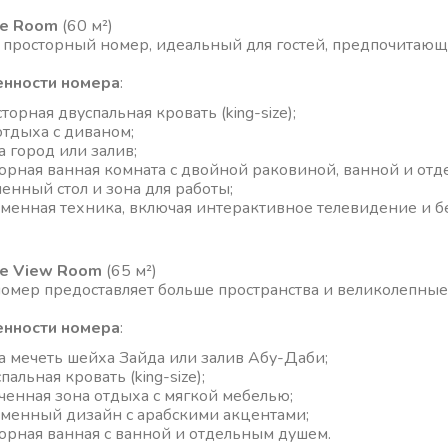
xe Room
(60 м²)
 просторный номер, идеальный для гостей, предпочитающ
нности номера
:
торная двуспальная кровать (king-size);
отдыха с диваном;
а город или залив;
орная ванная комната с двойной раковиной, ванной и от
енный стол и зона для работы;
менная техника, включая интерактивное телевидение и б
e View Room
(65 м²)
номер предоставляет больше пространства и великолепные 
нности номера
:
а мечеть шейха Зайда или залив Абу-Даби;
пальная кровать (king-size);
ченная зона отдыха с мягкой мебелью;
менный дизайн с арабскими акцентами;
орная ванная с ванной и отдельным душем.