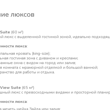
ие люксов
 Suite
(60 м²)
й люкс с выделенной гостиной зоной, идеально подходящ
нности люкса
:
пальная кровать (king-size);
ьная гостиная зона с диваном и креслами;
амные окна с видом на город или залив;
я комната с мраморной отделкой и большой ванной;
ранство для работы и отдыха.
 View Suite
(65 м²)
шный люкс с превосходными видами и просторной планир
нности люкса
:
а мечеть шейха Зайда или залив;