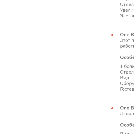
Отдел
Увели
Элега
One B
Этот 
работ
Особе
1 боль
Отдел
Вид н
Обору
Госте
One B
Люкс 
Особе