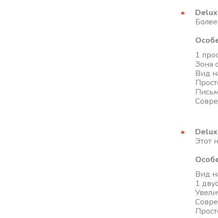
Delu
Более
Особе
1 прос
Зона 
Вид н
Прост
Письм
Совре
Delux
Этот 
Особе
Вид н
1 двус
Увели
Совре
Прост