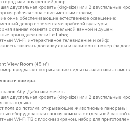
а город или внутренний двор;
ьшая двуспальная кровать (king-size) или 2 двуспальные кро
орная рабочая зона с письменным столом;
ие окна, обеспечивающие естественное освещение;
менный декор с элементами арабской культуры;
рная ванная комната с отдельной ванной и душем;
тные принадлежности
Le Labo
;
атный Wi-Fi, интерактивное телевидение и сейф;
жность заказать доставку еды и напитков в номер (за доп
ont View Room
(45 м²)
номер предлагает потрясающие виды на залив или знамен
нности номера
:
а залив Абу-Даби или мечеть;
ьшая двуспальная кровать (king-size) или 2 двуспальные кро
я зона отдыха;
от пола до потолка, открывающие живописные панорамы;
стью оборудованная ванная комната с отдельной ванной 
атный Wi-Fi, ТВ с плоским экраном, набор для приготовлен