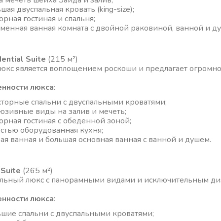
а мечеть шейха Зайда и залив;
шая двуспальная кровать (king-size);
орная гостиная и спальня;
менная ванная комната с двойной раковиной, ванной и д
ential Suite
(215 м²)
люкс является воплощением роскоши и предлагает огромно
нности люкса
:
сторные спальни с двуспальными кроватями;
юзивные виды на залив и мечеть;
орная гостиная с обеденной зоной;
стью оборудованная кухня;
вая ванная и большая основная ванная с ванной и душем.
 Suite
(265 м²)
льный люкс с панорамными видами и исключительным диз
нности люкса
:
ьшие спальни с двуспальными кроватями;