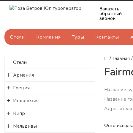
Заказать
обратный
звонок
Отели
Компания
Туры
Контакты
/
Главная
/
Отели
Fairm
Армения
Греция
Название ку
Название го
Индонезия
Адрес отеля:
Кипр
Фото исполь
Мальдивы