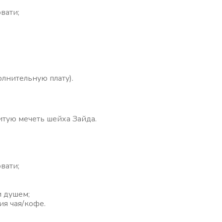
вати;
олнительную плату).
итую мечеть шейха Зайда.
вати;
и душем;
ия чая/кофе.