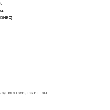
;
а;
ADNEC)
.
дного гостя, так и пары.