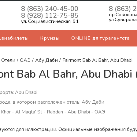
8 (863) 240-45-00
8 (863) 
8 (928) 112-75-85
пр.Соколова
ул.Суворова
ул. Социалистическая, 91
Авиабилеты
Круизы
ONLINE дя турагентств
Отели
/
ОАЭ
/
Абу Даби
/
Fairmont Bab Al Bahr, Abu Dhabi
ont Bab Al Bahr, Abu Dhabi 
рорта: Abu Dhabi
рода, в котором расположен отель: Абу Даби
 Khor - Al Maqta' St - Rabdan - Abu Dhabi - ОАЭ
зуются для иллюстрации. Официальные изображения буду