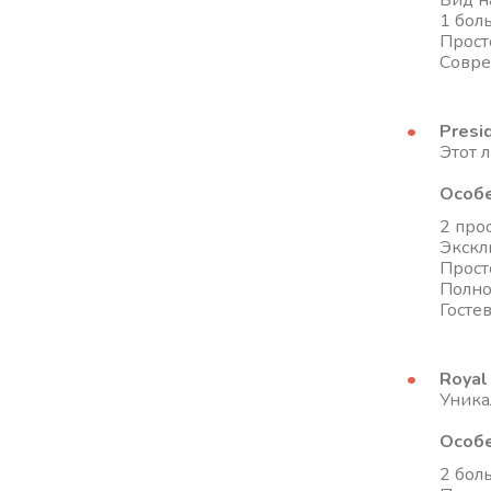
Вид н
1 боль
Прост
Совре
Presid
Этот 
Особе
2 про
Экскл
Прост
Полно
Госте
Royal
Уника
Особе
2 бол