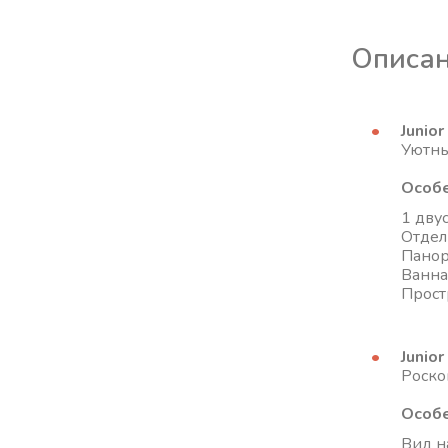
Описан
Junior
Уютны
Особе
1 двус
Отдел
Панор
Ванна
Прост
Junior
Роско
Особе
Вид н