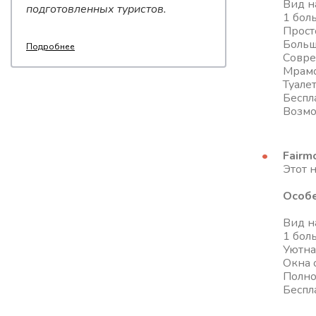
Вид н
подготовленных туристов.
1 бол
Прост
Больш
Подробнее
Совре
Мрамо
Туале
Беспл
Возмо
Fairm
Этот 
Особе
Вид н
1 бол
Уютна
Окна 
Полно
Беспл