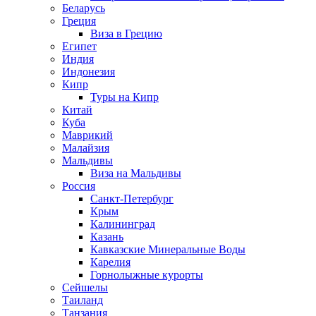
Беларусь
Греция
Виза в Грецию
Египет
Индия
Индонезия
Кипр
Туры на Кипр
Китай
Куба
Маврикий
Малайзия
Мальдивы
Виза на Мальдивы
Россия
Санкт-Петербург
Крым
Калининград
Казань
Кавказские Минеральные Воды
Карелия
Горнолыжные курорты
Сейшелы
Таиланд
Танзания