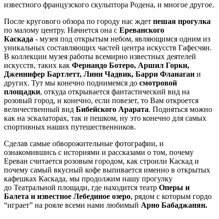
известного французского скульптора Родена, и многое другое.
После кругового обзора по городу нас ждет
пешая прогулка
по малому центру. Начнется она с
Ереванского
Каскада
- музея под открытым небом, являющимся одним из
уникальных составляющих частей центра искусств Гафесчян.
В коллекции музея работы всемирно известных деятелей
искусств, таких как
Фернандо Ботеро, Аршил Горки,
Дженнифер Бартлетт, Линн Чадвик, Барри Фланаган
и
других. Тут мы конечно поднимемся до
смотровой
площадки
, откуда открывается фантастический вид на
розовый город, и конечно, если повезет, то Вам откроется
величественный вид
Бибейского Арарата
. Подняться можно
как на эскалаторах, так и пешком, ну это конечно для самых
спортивных наших путешественников.
Сделав самые обворожительные фотографии, и
ознакомившись с историями и рассказами о том, почему
Ереван считается розовым городом, как строили Каскад и
почему самый вкусный кофе выпивается именно в открытых
кафешках Каскада, мы продолжим нашу прогулку
до Театральной площади, где находится театр
Оперы и
Балета и известное Лебединое озеро
, рядом с которым гордо
“играет” на рояле всеми нами любимый
Арно Бабаджанян.