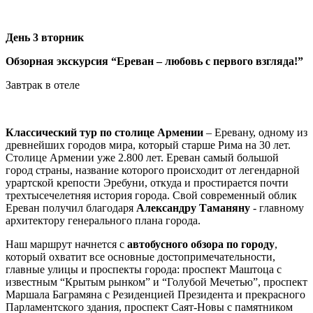
День 3 вторник
Обзорная экскурсия “Ереван – любовь с первого взгляда!”
Завтрак в отеле
Классический тур по столице Армении
– Еревану, одному из
древнейших городов мира, который старше Рима на 30 лет.
Столице Армении уже 2.800 лет. Ереван самый большой
город страны, название которого происходит от легендарной
урартской крепости Эребуни, откуда и простирается почти
трехтысечелетняя история города. Свой современный облик
Ереван получил благодаря
Александру Таманяну
- главному
архитектору генерального плана города.
Наш маршрут начнется с
автобусного обзора по городу
,
который охватит все основные достопримечательности,
главные улицы и проспекты города: проспект Маштоца с
известным “Крытым рынком” и “Голубой Мечетью”, проспект
Маршала Баграмяна с Резиденцией Президента и прекрасного
Парламентского здания, проспект Саят-Новы с памятником