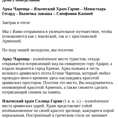
Арка Чаренца – Языческий Храм Гарни – Монастырь
Гегард – Выпечка лаваша – Симфония Камней
Завтрак в отеле
Мы с Вами отправимся в увлекательное путешествие, чтобы
познакомится как с языческой, так и с христианской
Арменией.
По ходу нашей экскурсии, мы посетим:
Арку Чаренца
- излюбленное место туристов, откуда
открывается потрясающий вид на священную гору Арарат, а
издали виднеется город Ереван. Арка названа в честь
великого армянского поэта Егише Чаренца, который любил
проводил много времени здесь наслаждаясь красотой
армянских просторов. Посетив это место, Вы воодушевитесь
неимоверной красотой Армении, а также сможете сделать
потрясающий снимок на память.
Языческий храм Солнца
Гарни
(1 в. н. э.) – излюбленное
места армянских царей. Храм представляет собой
необыкновенное по своей красоте зрелище, кажущееся порой
нереальным. Построенный в греческом стиле он занимает