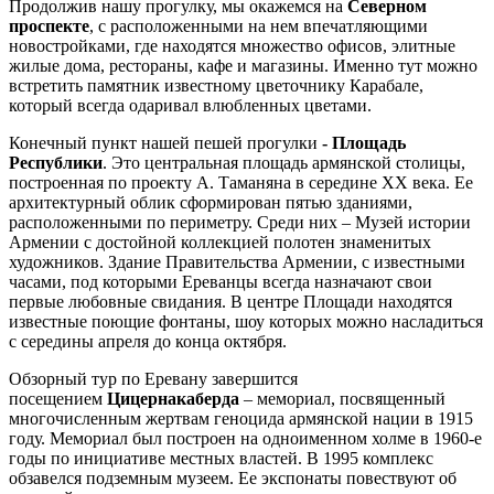
Продолжив нашу прогулку, мы окажемся на
Северном
проспекте
, с расположенными на нем впечатляющими
новостройками, где находятся множество офисов, элитные
жилые дома, рестораны, кафе и магазины. Именно тут можно
встретить памятник известному цветочнику Карабале,
который всегда одаривал влюбленных цветами.
Конечный пункт нашей пешей прогулки
- Площадь
Республики
. Это центральная площадь армянской столицы,
построенная по проекту А. Таманяна в середине XX века. Ее
архитектурный облик сформирован пятью зданиями,
расположенными по периметру. Среди них – Музей истории
Армении с достойной коллекцией полотен знаменитых
художников. Здание Правительства Армении, с известными
часами, под которыми Ереванцы всегда назначают свои
первые любовные свидания. В центре Площади находятся
известные поющие фонтаны, шоу которых можно насладиться
с середины апреля до конца октября.
Обзорный тур по Еревану завершится
посещением
Цицернакаберда
– мемориал, посвященный
многочисленным жертвам геноцида армянской нации в 1915
году. Мемориал был построен на одноименном холме в 1960-е
годы по инициативе местных властей. В 1995 комплекс
обзавелся подземным музеем. Ее экспонаты повествуют об