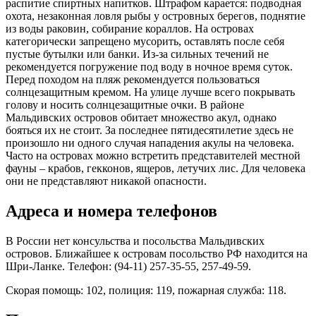
распитие спиртных напитков. Штрафом карается: подводная
охота, незаконная ловля рыбы у островных берегов, поднятие
из воды раковин, собирание кораллов. На островах
категорически запрещено мусорить, оставлять после себя
пустые бутылки или банки. Из-за сильных течений не
рекомендуется погружение под воду в ночное время суток.
Перед походом на пляж рекомендуется пользоваться
солнцезащитным кремом. На улице лучше всего покрывать
голову и носить солнцезащитные очки. В районе
Мальдивских островов обитает множество акул, однако
бояться их не стоит. За последнее пятидесятилетие здесь не
произошло ни одного случая нападения акулы на человека.
Часто на островах можно встретить представителей местной
фауны – крабов, гекконов, ящеров, летучих лис. Для человека
они не представляют никакой опасности.
Адреса и номера телефонов
В России нет консульства и посольства Мальдивских
островов. Ближайшее к островам посольство РФ находится на
Шри-Ланке. Телефон: (94-11) 257-35-55, 257-49-59.
Скорая помощь: 102, полиция: 119, пожарная служба: 118.