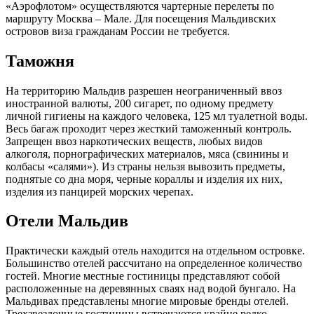
«Аэрофлотом» осуществляются чартерные перелеты по
маршруту Москва – Мале. Для посещения Мальдивских
островов виза гражданам России не требуется.
Таможня
На территорию Мальдив разрешен неограниченный ввоз
иностранной валюты, 200 сигарет, по одному предмету
личной гигиены на каждого человека, 125 мл туалетной воды.
Весь багаж проходит через жесткий таможенный контроль.
Запрещен ввоз наркотических веществ, любых видов
алкоголя, порнографических материалов, мяса (свинины и
колбасы «салями»). Из страны нельзя вывозить предметы,
поднятые со дна моря, черные кораллы и изделия их них,
изделия из панцирей морских черепах.
Отели Мальдив
Практически каждый отель находится на отдельном островке.
Большинство отелей рассчитано на определенное количество
гостей. Многие местные гостиницы представляют собой
расположенные на деревянных сваях над водой бунгало. На
Мальдивах представлены многие мировые бренды отелей.
Трехзвездочные гостиницы встречаются крайне редко.