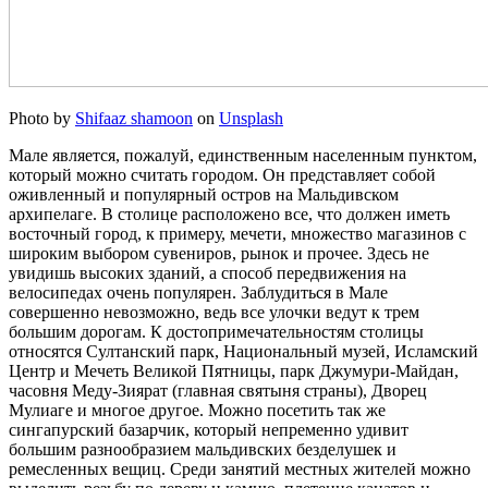
Photo by
Shifaaz shamoon
on
Unsplash
Мале является, пожалуй, единственным населенным пунктом,
который можно считать городом. Он представляет собой
оживленный и популярный остров на Мальдивском
архипелаге. В столице расположено все, что должен иметь
восточный город, к примеру, мечети, множество магазинов с
широким выбором сувениров, рынок и прочее. Здесь не
увидишь высоких зданий, а способ передвижения на
велосипедах очень популярен. Заблудиться в Мале
совершенно невозможно, ведь все улочки ведут к трем
большим дорогам. К достопримечательностям столицы
относятся Султанский парк, Национальный музей, Исламский
Центр и Мечеть Великой Пятницы, парк Джумури-Майдан,
часовня Меду-Зиярат (главная святыня страны), Дворец
Мулиаге и многое другое. Можно посетить так же
сингапурский базарчик, который непременно удивит
большим разнообразием мальдивских безделушек и
ремесленных вещиц. Среди занятий местных жителей можно