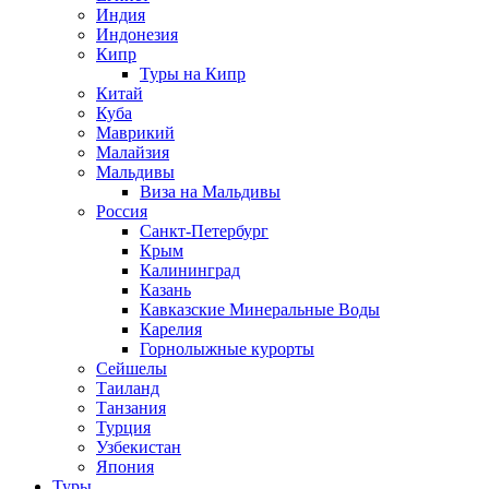
Индия
Индонезия
Кипр
Туры на Кипр
Китай
Куба
Маврикий
Малайзия
Мальдивы
Виза на Мальдивы
Россия
Санкт-Петербург
Крым
Калининград
Казань
Кавказские Минеральные Воды
Карелия
Горнолыжные курорты
Сейшелы
Таиланд
Танзания
Турция
Узбекистан
Япония
Туры