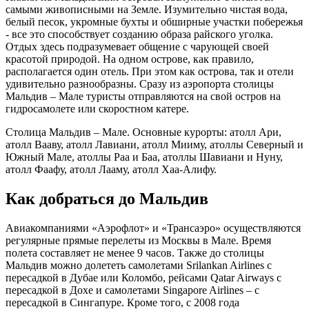
самыми живописными на Земле. Изумительно чистая вода,
белый песок, укромные бухты и обширные участки побережья
- все это способствует созданию образа райского уголка.
Отдых здесь подразумевает общение с чарующей своей
красотой природой. На одном острове, как правило,
располагается один отель. При этом как острова, так и отели
удивительно разнообразны. Сразу из аэропорта столицы
Мальдив – Мале туристы отправляются на свой остров на
гидросамолете или скоростном катере.
Столица Мальдив – Мале. Основные курорты: атолл Ари,
атолл Вааву, атолл Лавиани, атолл Мииму, атоллы Северный и
Южный Мале, атоллы Раа и Баа, атоллы Шавиани и Нуну,
атолл Фаафу, атолл Лааму, атолл Хаа-Алифу.
Как добраться до Мальдив
Авиакомпаниями «Аэрофлот» и «Трансаэро» осуществляются
регулярные прямые перелеты из Москвы в Мале. Время
полета составляет не менее 9 часов. Также до столицы
Мальдив можно долететь самолетами Srilankan Airlines с
пересадкой в Дубае или Коломбо, рейсами Qatar Airways с
пересадкой в Дохе и самолетами Singapore Airlines – с
пересадкой в Сингапуре. Кроме того, с 2008 года