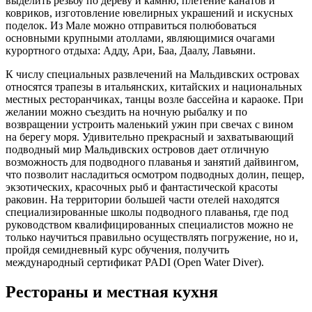
выделить резьбу по дереву и камню, плетение канатов и
ковриков, изготовление ювелирных украшений и искусных
поделок. Из Мале можно отправиться полюбоваться
основными крупными атоллами, являющимися очагами
курортного отдыха: Адду, Ари, Баа, Даалу, Лавьяни.
К числу специальных развлечений на Мальдивских островах
относятся трапезы в итальянских, китайских и национальных
местных ресторанчиках, танцы возле бассейна и караоке. При
желании можно съездить на ночную рыбалку и по
возвращении устроить маленький ужин при свечах с вином
на берегу моря. Удивительно прекрасный и захватывающий
подводный мир Мальдивских островов дает отличную
возможность для подводного плаванья и занятий дайвингом,
что позволит насладиться осмотром подводных долин, пещер,
экзотических, красочных рыб и фантастической красоты
раковин. На территории большей части отелей находятся
специализированные школы подводного плаванья, где под
руководством квалифицированных специалистов можно не
только научиться правильно осуществлять погружение, но и,
пройдя семидневный курс обучения, получить
международный сертификат PADI (Open Water Diver).
Рестораны и местная кухня