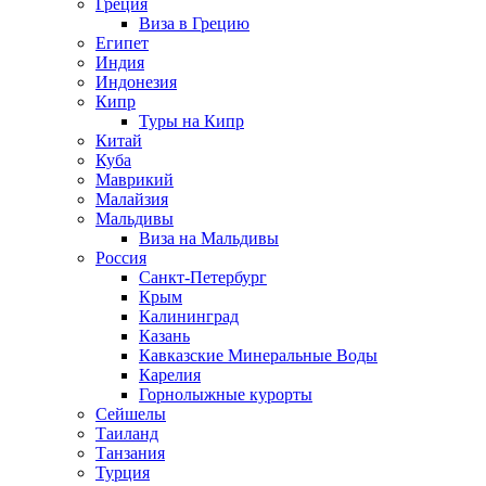
Греция
Виза в Грецию
Египет
Индия
Индонезия
Кипр
Туры на Кипр
Китай
Куба
Маврикий
Малайзия
Мальдивы
Виза на Мальдивы
Россия
Санкт-Петербург
Крым
Калининград
Казань
Кавказские Минеральные Воды
Карелия
Горнолыжные курорты
Сейшелы
Таиланд
Танзания
Турция