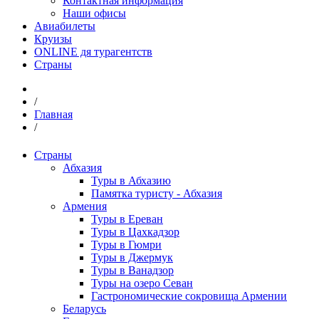
Контактная информация
Наши офисы
Авиабилеты
Круизы
ONLINE дя турагентств
Страны
/
Главная
/
Страны
Абхазия
Туры в Абхазию
Памятка туристу - Абхазия
Армения
Туры в Ереван
Туры в Цахкадзор
Туры в Гюмри
Туры в Джермук
Туры в Ванадзор
Туры на озеро Севан
Гастрономические сокровища Армении
Беларусь