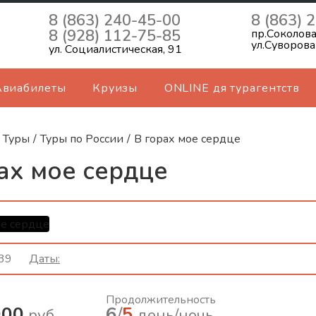
8 (863) 240-45-00
8 (863) 
8 (928) 112-75-85
пр.Соколова
ул.Суворова
ул. Социалистическая, 91
Авиабилеты
Круизы
ONLINE дя турагентств
Туры
/
Туры по России
/
В горах мое сердце
ах мое сердце
ряйте кавказские вершины, где встреч
39
Даты:
ость гор и душа древних земель.
: Владикавказ – Даргавс – Ингушетия – Дигория –
Продолжительность
– Цей – Мамисон Даты заезда: по пятницам (03...
000
6
/
5
руб.
день/ночь