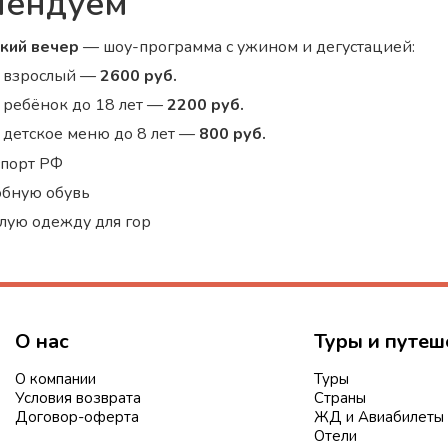
мендуем
кий вечер
— шоу-программа с ужином и дегустацией:
взрослый —
2600 руб.
ребёнок до 18 лет —
2200 руб.
детское меню до 8 лет —
800 руб.
спорт РФ
обную обувь
плую одежду для гор
О нас
Туры и путеш
О компании
Туры
Условия возврата
Страны
Договор-оферта
ЖД и Авиабилеты
Отели