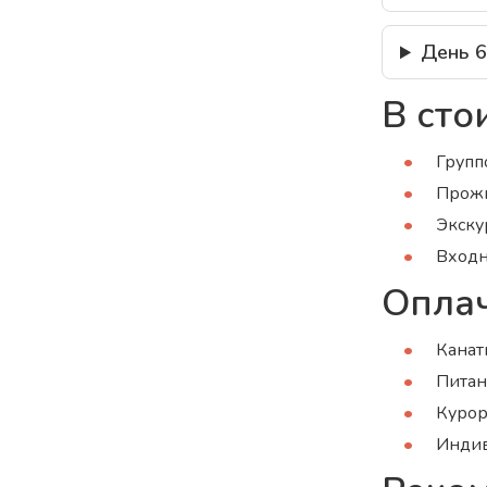
День 6
В сто
Групп
Прожи
Экску
Входн
Оплач
Канат
Питан
Курор
Индив