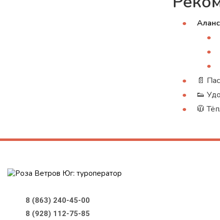
Реко
Аланс
📄 Па
👟 Уд
🧥 Тё
8 (863) 240-45-00
8 (928) 112-75-85