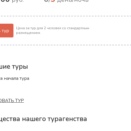
нее
Цена за тур для 2 человек со стандартным
 тур
размещением.
ие туры
а начала тура
ВАТЬ ТУР
ества нашего турагенства