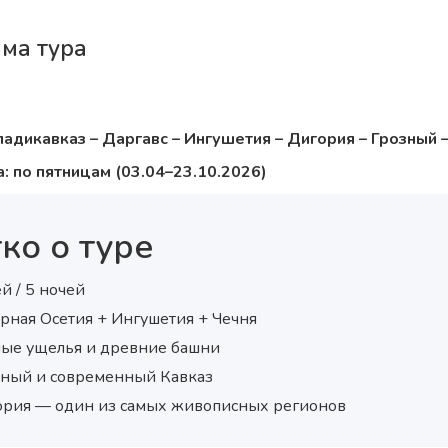
ма тура
адикавказ – Даргавс – Ингушетия – Дигория – Грозный 
: по пятницам (03.04–23.10.2026)
ко о туре
й / 5 ночей
ерная Осетия + Ингушетия + Чечня
ные ущелья и древние башни
зный и современный Кавказ
ория — один из самых живописных регионов