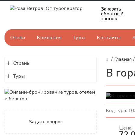
Заказать
обратный
звонок
Отели
Компания
Туры
Контакты
/
Главная
/
Страны
В гор
Туры
Поко
Код тура:
10
вечн
Задать вопрос
Маршрут
Цена
Грозный 
72 