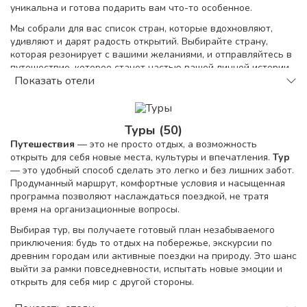
уникальна и готова подарить вам что-то особенное.
Мы собрали для вас список стран, которые вдохновляют,
удивляют и дарят радость открытий. Выбирайте страну,
которая резонирует с вашими желаниями, и отправляйтесь в
путешествие, которое станет частью вашей личной истории.
Показать отели
Ведь мир так велик, и в нем столько всего интересного!
Поиск тура
Туры (50)
Путешествия
— это не просто отдых, а возможность
открыть для себя новые места, культуры и впечатления.
Тур
— это удобный способ сделать это легко и без лишних забот.
Продуманный маршрут, комфортные условия и насыщенная
программа позволяют наслаждаться поездкой, не тратя
время на организационные вопросы.
Выбирая тур, вы получаете готовый план незабываемого
приключения: будь то отдых на побережье, экскурсии по
древним городам или активные поездки на природу. Это шанс
выйти за рамки повседневности, испытать новые эмоции и
открыть для себя мир с другой стороны.