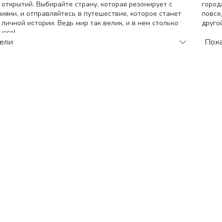
 открытий. Выбирайте страну, которая резонирует с
город
ями, и отправляйтесь в путешествие, которое станет
повсе
личной истории. Ведь мир так велик, и в нем столько
друго
ного!
По
тели
Пока
 тура