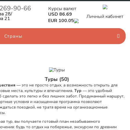
 269-90-66
Курсы валют
ва 28/
USD 86.69
Личный кабинет
ва 21
EUR 100.05
Страны
Туры (50)
шествия
— это не просто отдых, а возможность открыть для
новые места, культуры и впечатления.
Тур
— это удобный
б сделать это легко и без лишних забот. Продуманный маршрут,
ртные условия и насыщенная программа позволяют
ждаться поездкой, не тратя время на организационные
сы.
ая тур, вы получаете готовый план незабываемого
ючения: будь то отдых на побережье, экскурсии по древним