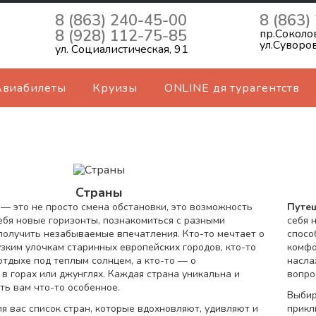
8 (863) 240-45-00
8 (863)
8 (928) 112-75-85
пр.Соколо
ул.Суворо
ул. Социалистическая, 91
Авиабилеты
Круизы
ONLINE дя турагентств
Страны
я
— это не просто смена обстановки, это возможность
Путе
ебя новые горизонты, познакомиться с разными
себя 
получить незабываемые впечатления. Кто-то мечтает о
спосо
узким улочкам старинных европейских городов, кто-то
комфо
тдыхе под теплым солнцем, а кто-то — о
насла
в горах или джунглях. Каждая страна уникальна и
вопро
ть вам что-то особенное.
Выбир
я вас список стран, которые вдохновляют, удивляют и
прикл