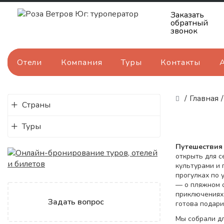
Заказать
обратный
звонок
Отели
Компания
Туры
Контакты
/
Главная
/
Страны
Туры
Путешестви
открыть для с
культурами и 
прогулках по 
— о пляжном о
приключениях 
Задать вопрос
готова подари
Мы собрали дл