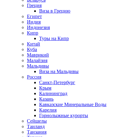
Греция
Виза в Грецию
Египет
Индия
Индонезия
Кипр
Туры на Кипр
Китай
Куба
Маврикий
Малайзия
Мальдивы
Виза на Мальдивы
Россия
Санкт-Петербург
Крым
Калининград
Казань
Кавказские Минеральные Воды
Карелия
Горнолыжные курорты
Сейшелы
Таиланд
Танзания