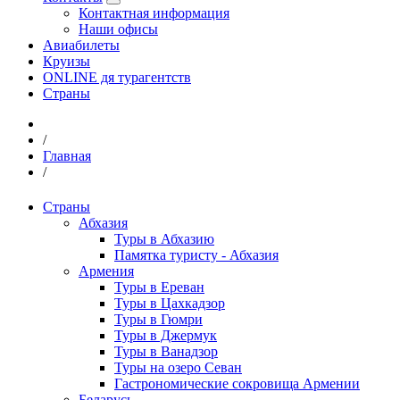
Контактная информация
Наши офисы
Авиабилеты
Круизы
ONLINE дя турагентств
Страны
/
Главная
/
Страны
Абхазия
Туры в Абхазию
Памятка туристу - Абхазия
Армения
Туры в Ереван
Туры в Цахкадзор
Туры в Гюмри
Туры в Джермук
Туры в Ванадзор
Туры на озеро Севан
Гастрономические сокровища Армении
Беларусь