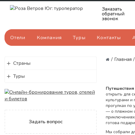
Заказать
обратный
звонок
Отели
Компания
Туры
Контакты
/
Главная
/
Страны
Туры
Путешестви
открыть для с
культурами и 
прогулках по 
— о пляжном о
приключениях 
Задать вопрос
готова подари
Мы собрали дл