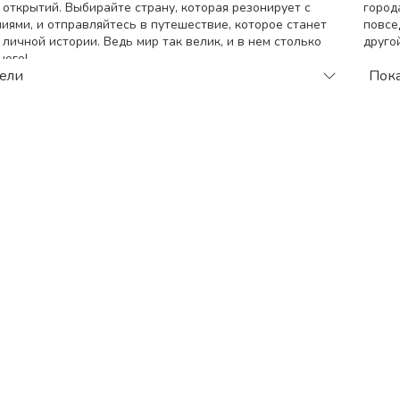
 открытий. Выбирайте страну, которая резонирует с
город
ями, и отправляйтесь в путешествие, которое станет
повсе
личной истории. Ведь мир так велик, и в нем столько
друго
ного!
По
тели
Пока
 тура