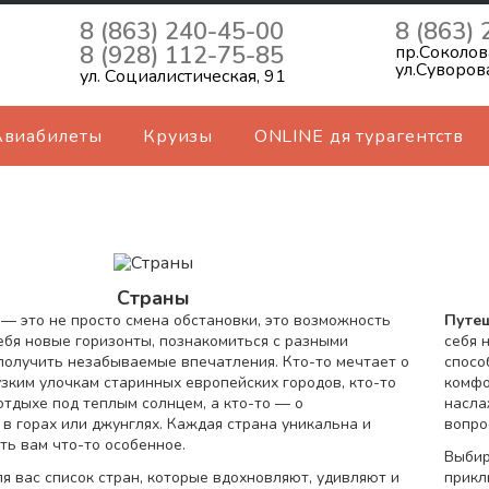
8 (863) 240-45-00
8 (863)
8 (928) 112-75-85
пр.Соколов
ул.Суворов
ул. Социалистическая, 91
Авиабилеты
Круизы
ONLINE дя турагентств
Страны
я
— это не просто смена обстановки, это возможность
Путе
ебя новые горизонты, познакомиться с разными
себя 
получить незабываемые впечатления. Кто-то мечтает о
спосо
узким улочкам старинных европейских городов, кто-то
комфо
тдыхе под теплым солнцем, а кто-то — о
насла
в горах или джунглях. Каждая страна уникальна и
вопро
ть вам что-то особенное.
Выбир
я вас список стран, которые вдохновляют, удивляют и
прикл