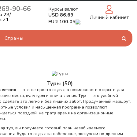
 269-90-66
Курсы валют
а 28/
USD 86.69
Личный кабинет
а 21
EUR 100.05
Страны
Туры (50)
шествия
— это не просто отдых, а возможность открыть для
новые места, культуры и впечатления.
Тур
— это удобный
б сделать это легко и без лишних забот. Продуманный маршрут,
ртные условия и насыщенная программа позволяют
ждаться поездкой, не тратя время на организационные
сы.
ая тур, вы получаете готовый план незабываемого
ючения: будь то отдых на побережье, экскурсии по древним