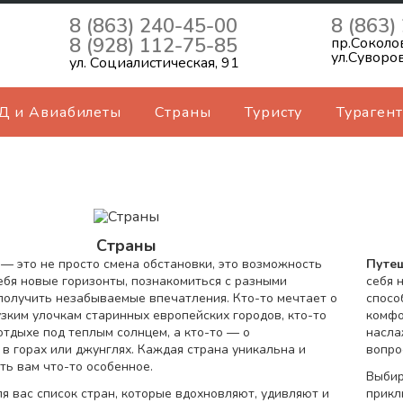
8 (863) 240-45-00
8 (863)
8 (928) 112-75-85
пр.Соколо
ул.Суворо
ул. Социалистическая, 91
Д и Авиабилеты
Страны
Туристу
Турагент
Страны
я
— это не просто смена обстановки, это возможность
Путе
ебя новые горизонты, познакомиться с разными
себя 
получить незабываемые впечатления. Кто-то мечтает о
спосо
узким улочкам старинных европейских городов, кто-то
комфо
тдыхе под теплым солнцем, а кто-то — о
насла
в горах или джунглях. Каждая страна уникальна и
вопро
ть вам что-то особенное.
Выбир
я вас список стран, которые вдохновляют, удивляют и
прикл