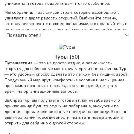
уникальна и готова подарить вам что-то особенное.
Мы собрали для вас список стран, которые вдохновляют,
удивляют и дарят радость открытий. Выбирайте страну,
которая резонирует с вашими желаниями, и отправляйтесь в
путешествие, которое станет частью вашей личной истории.
Показать отели
Ведь мир так велик, и в нем столько всего интересного!
Поиск тура
Туры (50)
Путешествия
— это не просто отдых, а возможность
открыть для себя новые места, культуры и впечатления.
Тур
— это удобный способ сделать это легко и без лишних забот.
Продуманный маршрут, комфортные условия и насыщенная
программа позволяют наслаждаться поездкой, не тратя
время на организационные вопросы.
Выбирая тур, вы получаете готовый план незабываемого
приключения: будь то отдых на побережье, экскурсии по
древним городам или активные поездки на природу. Это шанс
выйти за рамки повседневности, испытать новые эмоции и
открыть для себя мир с другой стороны.