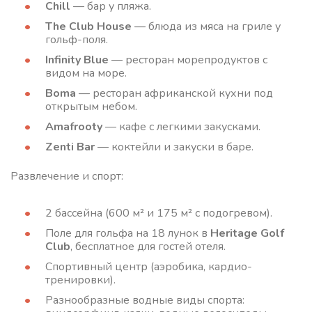
Chill
— бар у пляжа.
The Club House
— блюда из мяса на гриле у
гольф-поля.
Infinity Blue
— ресторан морепродуктов с
видом на море.
Boma
— ресторан африканской кухни под
открытым небом.
Amafrooty
— кафе с легкими закусками.
Zenti Bar
— коктейли и закуски в баре.
Развлечение и спорт:
2 бассейна (600 м² и 175 м² с подогревом).
Поле для гольфа на 18 лунок в
Heritage Golf
Club
, бесплатное для гостей отеля.
Спортивный центр (аэробика, кардио-
тренировки).
Разнообразные водные виды спорта: