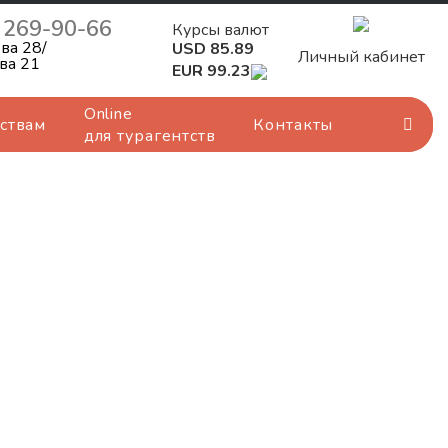
) 269-90-66
Курсы валют
ва 28/
USD 85.89
Личный кабинет
ва 21
EUR 99.23
Online
ствам
Контакты
для турагентств