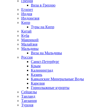
Греция
Виза в Грецию
Египет
Индия
Индонезия
Кипр
Туры на Кипр
Китай
Куба
Маврикий
Малайзия
Мальдивы
Виза на Мальдивы
Россия
Санкт-Петербург
Крым
Калининград
Казань
Кавказские Минеральные Воды
Карелия
Горнолыжные курорты
Сейшелы
Таиланд
Танзания
Турция