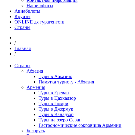
Контактная информация
Наши офисы
Авиабилеты
Круизы
ONLINE дя турагентств
Страны
/
Главная
/
Страны
Абхазия
Туры в Абхазию
Памятка туристу - Абхазия
Армения
Туры в Ереван
Туры в Цахкадзор
Туры в Гюмри
Туры в Джермук
Туры в Ванадзор
Туры на озеро Севан
Гастрономические сокровища Армении
Беларусь