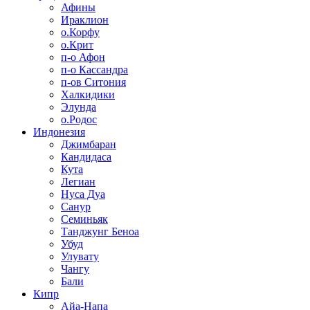
Афины
Ираклион
о.Корфу
о.Крит
п-о Афон
п-о Кассандра
п-ов Ситония
Халкидики
Элунда
о.Родос
Индонезия
Джимбаран
Кандидаса
Кута
Легиан
Нуса Дуа
Санур
Семиньяк
Танджунг Беноа
Убуд
Улувату
Чангу
Бали
Кипр
Айа-Напа