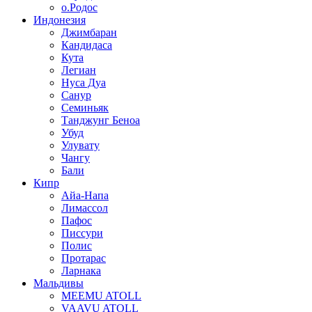
о.Родос
Индонезия
Джимбаран
Кандидаса
Кута
Легиан
Нуса Дуа
Санур
Семиньяк
Танджунг Беноа
Убуд
Улувату
Чангу
Бали
Кипр
Айа-Напа
Лимассол
Пафос
Писсури
Полис
Протарас
Ларнака
Мальдивы
MEEMU ATOLL
VAAVU ATOLL