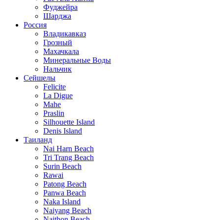
Фуджейра
Шарджа
Россия
Владикавказ
Грозный
Махачкала
Минеральные Воды
Нальчик
Сейшелы
Felicite
La Digue
Mahe
Praslin
Silhouette Island
Denis Island
Таиланд
Nai Harn Beach
Tri Trang Beach
Surin Beach
Rawai
Patong Beach
Panwa Beach
Naka Island
Naiyang Beach
Naithon Beach