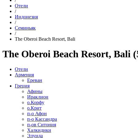
/
Отели
/
Индонезия
/
Семиньяк
/
The Oberoi Beach Resort, Bali
The Oberoi Beach Resort, Bali (
Отели
Армения
Ереван
Греция
Афины
Ираклион
о.Корфу
о.Крит
п-о Афон
п-о Кассандра
п-ов Ситония
Халкидики
Элунда