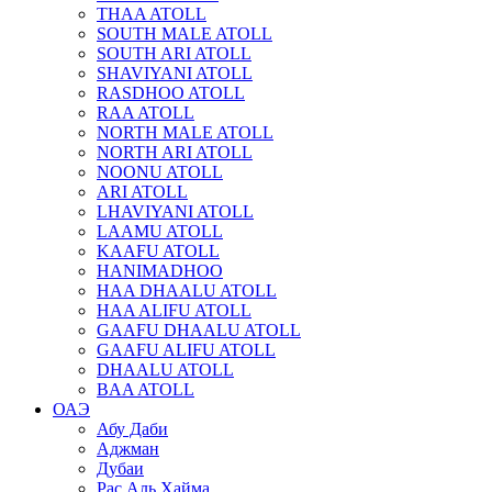
THAA ATOLL
SOUTH MALE ATOLL
SOUTH ARI ATOLL
SHAVIYANI ATOLL
RASDHOO ATOLL
RAA ATOLL
NORTH MALE ATOLL
NORTH ARI ATOLL
NOONU ATOLL
ARI ATOLL
LHAVIYANI ATOLL
LAAMU ATOLL
KAAFU ATOLL
HANIMADHOO
HAA DHAALU ATOLL
HAA ALIFU ATOLL
GAAFU DHAALU ATOLL
GAAFU ALIFU ATOLL
DHAALU ATOLL
BAA ATOLL
ОАЭ
Абу Даби
Аджман
Дубаи
Рас Аль Хайма