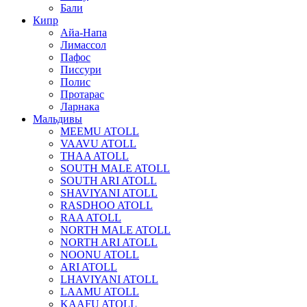
Бали
Кипр
Айа-Напа
Лимассол
Пафос
Писсури
Полис
Протарас
Ларнака
Мальдивы
MEEMU ATOLL
VAAVU ATOLL
THAA ATOLL
SOUTH MALE ATOLL
SOUTH ARI ATOLL
SHAVIYANI ATOLL
RASDHOO ATOLL
RAA ATOLL
NORTH MALE ATOLL
NORTH ARI ATOLL
NOONU ATOLL
ARI ATOLL
LHAVIYANI ATOLL
LAAMU ATOLL
KAAFU ATOLL