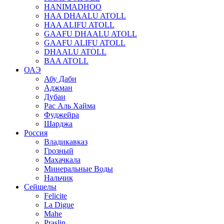
HANIMADHOO
HAA DHAALU ATOLL
HAA ALIFU ATOLL
GAAFU DHAALU ATOLL
GAAFU ALIFU ATOLL
DHAALU ATOLL
BAA ATOLL
ОАЭ
Абу Даби
Аджман
Дубаи
Рас Аль Хайма
Фуджейра
Шарджа
Россия
Владикавказ
Грозный
Махачкала
Минеральные Воды
Нальчик
Сейшелы
Felicite
La Digue
Mahe
Praslin