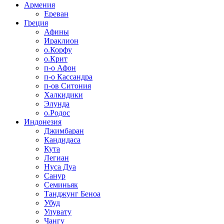
Армения
Ереван
Греция
Афины
Ираклион
о.Корфу
о.Крит
п-о Афон
п-о Кассандра
п-ов Ситония
Халкидики
Элунда
о.Родос
Индонезия
Джимбаран
Кандидаса
Кута
Легиан
Нуса Дуа
Санур
Семиньяк
Танджунг Беноа
Убуд
Улувату
Чангу