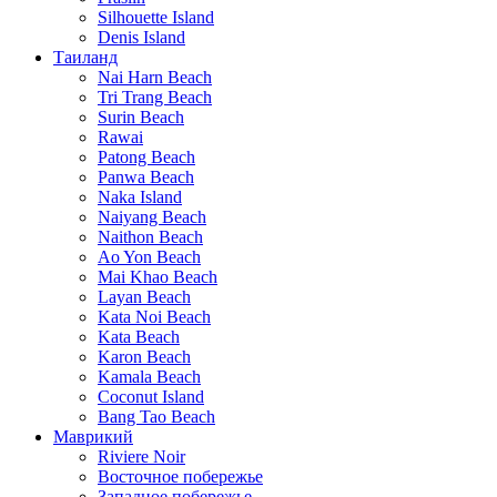
Silhouette Island
Denis Island
Таиланд
Nai Harn Beach
Tri Trang Beach
Surin Beach
Rawai
Patong Beach
Panwa Beach
Naka Island
Naiyang Beach
Naithon Beach
Ao Yon Beach
Mai Khao Beach
Layan Beach
Kata Noi Beach
Kata Beach
Karon Beach
Kamala Beach
Coconut Island
Bang Tao Beach
Маврикий
Riviere Noir
Восточное побережье
Западное побережье