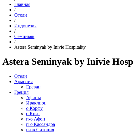
Главная
/
Отели
/
Индонезия
/
Семиньяк
/
Astera Seminyak by Inivie Hospitality
Astera Seminyak by Inivie Hospi
Отели
Армения
Ереван
Греция
Афины
Ираклион
о.Корфу
о.Крит
п-о Афон
п-о Кассандра
п-ов Ситония