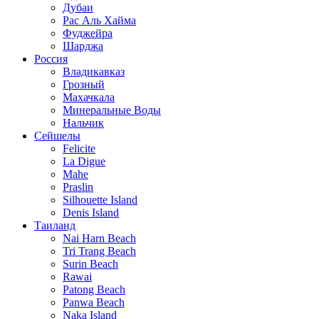
Дубаи
Рас Аль Хайма
Фуджейра
Шарджа
Россия
Владикавказ
Грозный
Махачкала
Минеральные Воды
Нальчик
Сейшелы
Felicite
La Digue
Mahe
Praslin
Silhouette Island
Denis Island
Таиланд
Nai Harn Beach
Tri Trang Beach
Surin Beach
Rawai
Patong Beach
Panwa Beach
Naka Island