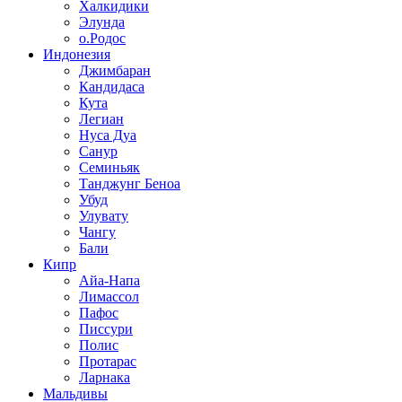
Халкидики
Элунда
о.Родос
Индонезия
Джимбаран
Кандидаса
Кута
Легиан
Нуса Дуа
Санур
Семиньяк
Танджунг Беноа
Убуд
Улувату
Чангу
Бали
Кипр
Айа-Напа
Лимассол
Пафос
Писсури
Полис
Протарас
Ларнака
Мальдивы