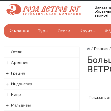
Заказат
обратны
звонок
Компания
Туры
Отели
Круизы
Ж/
/
Главная
/
Отели
Больш
Армения
ВЕТР
Греция
Индонезия
Кипр
Показать о
Мальдивы