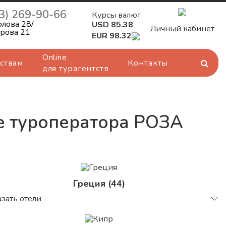
3) 269-90-66
Курсы валют
олова 28/
USD 85.38
Личный кабинет
орова 21
EUR 98.32
Online
ствам
Контакты
для турагентств
е туроператора РОЗА
Греция (44)
зать отели