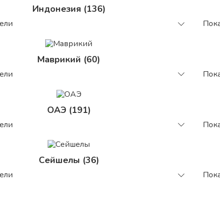
Индонезия (136)
тели
Пока
Маврикий (60)
тели
Пока
ОАЭ (191)
тели
Пока
Сейшелы (36)
тели
Пока