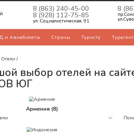
8 (863) 240-45-00
8 (86
ь
й
8 (928) 112-75-85
пр.Сок
ул.Сув
ул. Социалистическая, 91
Д и Авиабилеты
Страны
Туристу
Турагент
Отели
/
ой выбор отелей на сайт
ОВ ЮГ
Армения (8)
тели
Пока