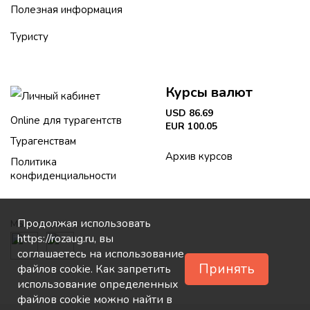
Полезная информация
Туристу
Курсы валют
Личный кабинет
USD 86.69
Online для турагентств
EUR 100.05
Турагенствам
Архив курсов
Политика
конфиденциальности
Продолжая использовать
Мы в соцсетях:
https://rozaug.ru, вы
соглашаетесь на использование
Принять
файлов cookie. Как запретить
использование определенных
файлов cookie можно найти в