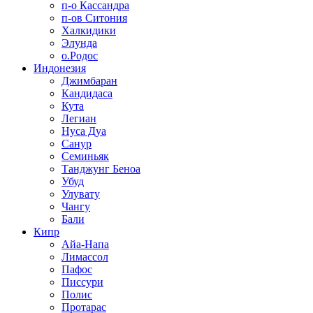
п-о Кассандра
п-ов Ситония
Халкидики
Элунда
о.Родос
Индонезия
Джимбаран
Кандидаса
Кута
Легиан
Нуса Дуа
Санур
Семиньяк
Танджунг Беноа
Убуд
Улувату
Чангу
Бали
Кипр
Айа-Напа
Лимассол
Пафос
Писсури
Полис
Протарас