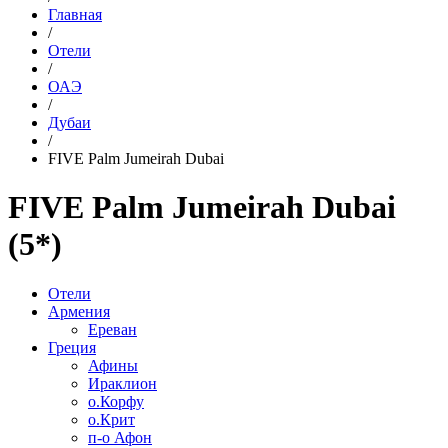
Главная
/
Отели
/
ОАЭ
/
Дубаи
/
FIVE Palm Jumeirah Dubai
FIVE Palm Jumeirah Dubai
(5*)
Отели
Армения
Ереван
Греция
Афины
Ираклион
о.Корфу
о.Крит
п-о Афон