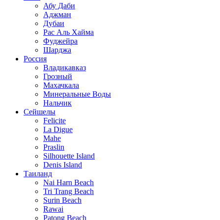
Абу Даби
Аджман
Дубаи
Рас Аль Хайма
Фуджейра
Шарджа
Россия
Владикавказ
Грозный
Махачкала
Минеральные Воды
Нальчик
Сейшелы
Felicite
La Digue
Mahe
Praslin
Silhouette Island
Denis Island
Таиланд
Nai Harn Beach
Tri Trang Beach
Surin Beach
Rawai
Patong Beach