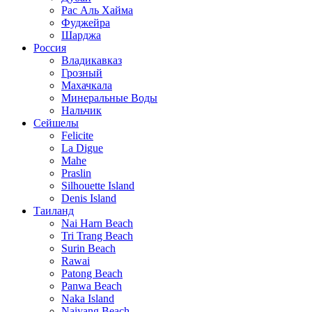
Рас Аль Хайма
Фуджейра
Шарджа
Россия
Владикавказ
Грозный
Махачкала
Минеральные Воды
Нальчик
Сейшелы
Felicite
La Digue
Mahe
Praslin
Silhouette Island
Denis Island
Таиланд
Nai Harn Beach
Tri Trang Beach
Surin Beach
Rawai
Patong Beach
Panwa Beach
Naka Island
Naiyang Beach