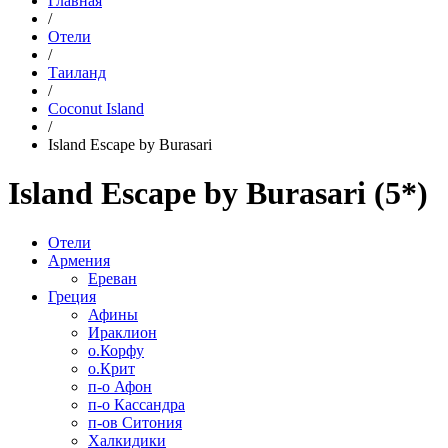
Главная
/
Отели
/
Таиланд
/
Coconut Island
/
Island Escape by Burasari
Island Escape by Burasari (5*)
Отели
Армения
Ереван
Греция
Афины
Ираклион
о.Корфу
о.Крит
п-о Афон
п-о Кассандра
п-ов Ситония
Халкидики