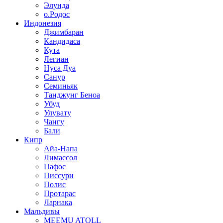
Элунда
о.Родос
Индонезия
Джимбаран
Кандидаса
Кута
Легиан
Нуса Дуа
Санур
Семиньяк
Танджунг Беноа
Убуд
Улувату
Чангу
Бали
Кипр
Айа-Напа
Лимассол
Пафос
Писсури
Полис
Протарас
Ларнака
Мальдивы
MEEMU ATOLL